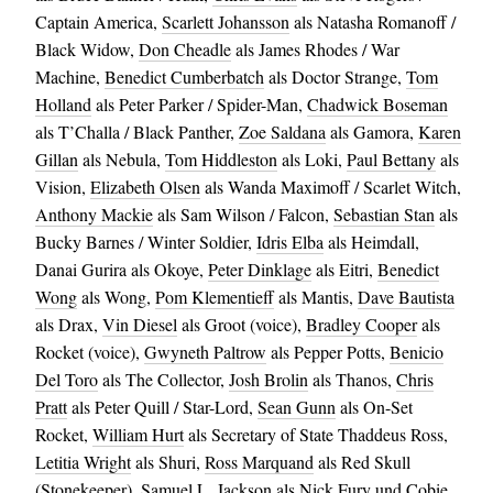
Captain America,
Scarlett Johansson
als Natasha Romanoff /
Black Widow,
Don Cheadle
als James Rhodes / War
Machine,
Benedict Cumberbatch
als Doctor Strange,
Tom
Holland
als Peter Parker / Spider-Man,
Chadwick Boseman
als T’Challa / Black Panther,
Zoe Saldana
als Gamora,
Karen
Gillan
als Nebula,
Tom Hiddleston
als Loki,
Paul Bettany
als
Vision,
Elizabeth Olsen
als Wanda Maximoff / Scarlet Witch,
Anthony Mackie
als Sam Wilson / Falcon,
Sebastian Stan
als
Bucky Barnes / Winter Soldier,
Idris Elba
als Heimdall,
Danai Gurira als Okoye,
Peter Dinklage
als Eitri,
Benedict
Wong
als Wong,
Pom Klementieff
als Mantis,
Dave Bautista
als Drax,
Vin Diesel
als Groot (voice),
Bradley Cooper
als
Rocket (voice),
Gwyneth Paltrow
als Pepper Potts,
Benicio
Del Toro
als The Collector,
Josh Brolin
als Thanos,
Chris
Pratt
als Peter Quill / Star-Lord,
Sean Gunn
als On-Set
Rocket,
William Hurt
als Secretary of State Thaddeus Ross,
Letitia Wright
als Shuri,
Ross Marquand
als Red Skull
(Stonekeeper),
Samuel L. Jackson
als Nick Fury und
Cobie