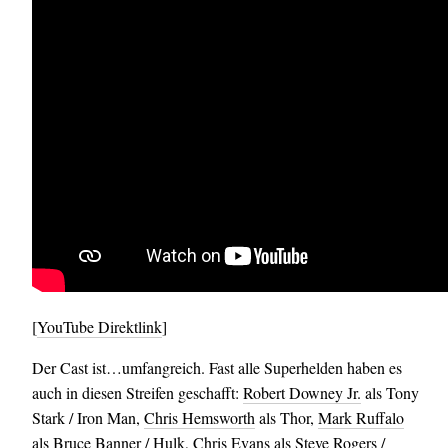
[
YouTube Direktlink
]
Der Cast ist…umfangreich. Fast alle Superhelden haben es
auch in diesen Streifen geschafft:
Robert Downey Jr.
als Tony
Stark / Iron Man,
Chris Hemsworth
als Thor,
Mark Ruffalo
als Bruce Banner / Hulk,
Chris Evans
als Steve Rogers /