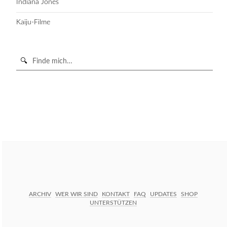
Indiana Jones
Kaiju-Filme
Suche
in
https://secondunit-
SUCHE STARTEN
podcast.de/
ARCHIV
WER WIR SIND
KONTAKT
FAQ
UPDATES
SHOP
UNTERSTÜTZEN