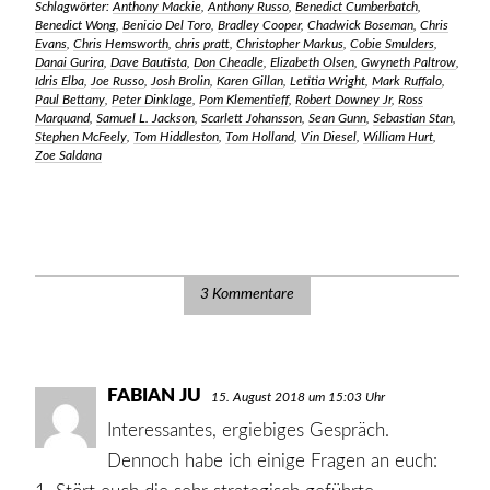
Schlagwörter:
Anthony Mackie
,
Anthony Russo
,
Benedict Cumberbatch
,
Benedict Wong
,
Benicio Del Toro
,
Bradley Cooper
,
Chadwick Boseman
,
Chris
Evans
,
Chris Hemsworth
,
chris pratt
,
Christopher Markus
,
Cobie Smulders
,
Danai Gurira
,
Dave Bautista
,
Don Cheadle
,
Elizabeth Olsen
,
Gwyneth Paltrow
,
Idris Elba
,
Joe Russo
,
Josh Brolin
,
Karen Gillan
,
Letitia Wright
,
Mark Ruffalo
,
Paul Bettany
,
Peter Dinklage
,
Pom Klementieff
,
Robert Downey Jr
,
Ross
Marquand
,
Samuel L. Jackson
,
Scarlett Johansson
,
Sean Gunn
,
Sebastian Stan
,
Stephen McFeely
,
Tom Hiddleston
,
Tom Holland
,
Vin Diesel
,
William Hurt
,
Zoe Saldana
3 Kommentare
FABIAN JU
SAGT:
15. August 2018 um 15:03 Uhr
Interessantes, ergiebiges Gespräch.
Dennoch habe ich einige Fragen an euch: