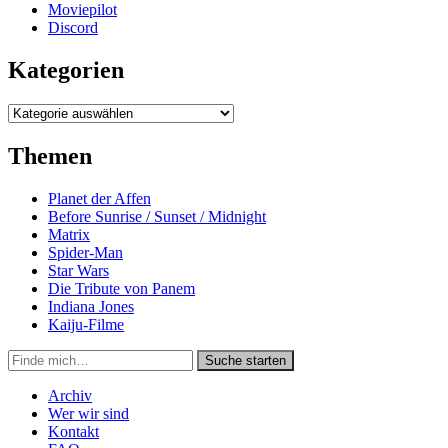
Moviepilot
Discord
Kategorien
Kategorien
Themen
Planet der Affen
Before Sunrise / Sunset / Midnight
Matrix
Spider-Man
Star Wars
Die Tribute von Panem
Indiana Jones
Kaiju-Filme
Suche
Suche starten
in
https://secondunit-
Archiv
podcast.de/
Wer wir sind
Kontakt