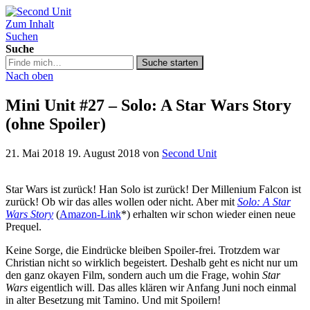
Zum Inhalt
Second Unit
Suchen
Suche
Suche
Suche starten
in
Nach oben
https://secondunit-
podcast.de/
Mini Unit #27 – Solo: A Star Wars Story
(ohne Spoiler)
21. Mai 2018
19. August 2018
von
Second Unit
Star Wars ist zurück! Han Solo ist zurück! Der Millenium Falcon ist
zurück! Ob wir das alles wollen oder nicht. Aber mit
Solo: A Star
Wars Story
(
Amazon-Link
*) erhalten wir schon wieder einen neue
Prequel.
Keine Sorge, die Eindrücke bleiben Spoiler-frei. Trotzdem war
Christian nicht so wirklich begeistert. Deshalb geht es nicht nur um
den ganz okayen Film, sondern auch um die Frage, wohin
Star
Wars
eigentlich will. Das alles klären wir Anfang Juni noch einmal
in alter Besetzung mit Tamino. Und mit Spoilern!