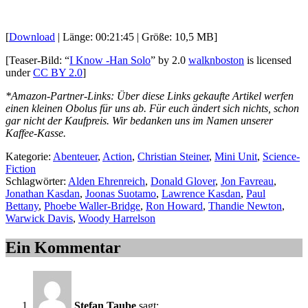
[
Download
| Länge: 00:21:45 | Größe: 10,5 MB]
[Teaser-Bild: “
I Know -Han Solo
” by 2.0
walknboston
is licensed
under
CC BY 2.0
]
*Amazon-Partner-Links: Über diese Links gekaufte Artikel werfen
einen kleinen Obolus für uns ab. Für euch ändert sich nichts, schon
gar nicht der Kaufpreis. Wir bedanken uns im Namen unserer
Kaffee-Kasse.
Kategorie:
Abenteuer
,
Action
,
Christian Steiner
,
Mini Unit
,
Science-
Fiction
Schlagwörter:
Alden Ehrenreich
,
Donald Glover
,
Jon Favreau
,
Jonathan Kasdan
,
Joonas Suotamo
,
Lawrence Kasdan
,
Paul
Bettany
,
Phoebe Waller-Bridge
,
Ron Howard
,
Thandie Newton
,
Warwick Davis
,
Woody Harrelson
Ein Kommentar
Stefan Taube
sagt: