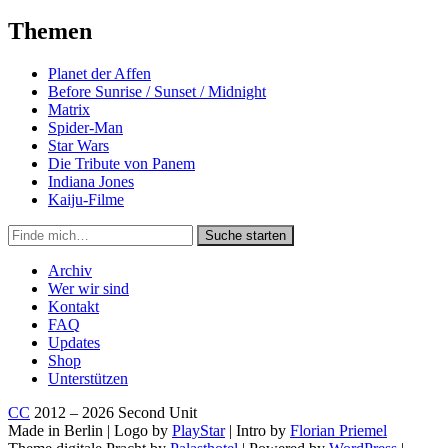
Themen
Planet der Affen
Before Sunrise / Sunset / Midnight
Matrix
Spider-Man
Star Wars
Die Tribute von Panem
Indiana Jones
Kaiju-Filme
Suche
Suche starten
in
https://secondunit-
Archiv
podcast.de/
Wer wir sind
Kontakt
FAQ
Updates
Shop
Unterstützen
CC
2012 – 2026 Second Unit
Made in Berlin | Logo by
PlayStar
| Intro by
Florian Priemel