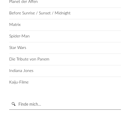
Planet der Affen
Before Sunrise / Sunset / Midnight
Matrix
Spider-Man
Star Wars
Die Tribute von Panem
Indiana Jones
Kaiju-Filme
Suche
in
https://secondunit-
SUCHE STARTEN
podcast.de/