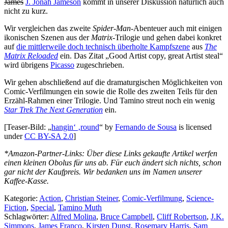
James
J. Jonah Jameson
kommt in unserer Diskussion natürlich auch
nicht zu kurz.
Wir vergleichen das zweite
Spider-Man
-Abenteuer auch mit einigen
ikonischen Szenen aus der
Matrix
-Trilogie und gehen dabei konkret
auf
die mittlerweile doch technisch überholte Kampfszene
aus
The
Matrix Reloaded
ein. Das Zitat „Good Artist copy, great Artist steal“
wird übrigens
Picasso
zugeschrieben.
Wir gehen abschließend auf die dramaturgischen Möglichkeiten von
Comic-Verfilmungen ein sowie die Rolle des zweiten Teils für den
Erzähl-Rahmen einer Trilogie. Und Tamino streut noch ein wenig
Star Trek The Next Generation
ein.
[Teaser-Bild: „
hangin‘ ‚round
“ by
Fernando de Sousa
is licensed
under
CC BY-SA 2.0
]
*Amazon-Partner-Links: Über diese Links gekaufte Artikel werfen
einen kleinen Obolus für uns ab. Für euch ändert sich nichts, schon
gar nicht der Kaufpreis. Wir bedanken uns im Namen unserer
Kaffee-Kasse.
Kategorie:
Action
,
Christian Steiner
,
Comic-Verfilmung
,
Science-
Fiction
,
Special
,
Tamino Muth
Schlagwörter:
Alfred Molina
,
Bruce Campbell
,
Cliff Robertson
,
J.K.
Simmons
,
James Franco
,
Kirsten Dunst
,
Rosemary Harris
,
Sam