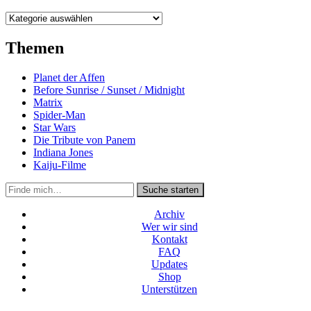
Kategorien
Themen
Planet der Affen
Before Sunrise / Sunset / Midnight
Matrix
Spider-Man
Star Wars
Die Tribute von Panem
Indiana Jones
Kaiju-Filme
Suche
Suche starten
in
https://secondunit-
Archiv
podcast.de/
Wer wir sind
Kontakt
FAQ
Updates
Shop
Unterstützen