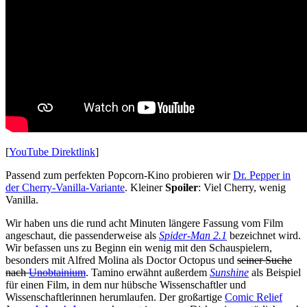
[
YouTube Direktlink
]
Passend zum perfekten Popcorn-Kino probieren wir
Dr. Pepper in
der Cherry-Vanilla-Variante
. Kleiner
Spoiler
: Viel Cherry, wenig
Vanilla.
Wir haben uns die rund acht Minuten längere Fassung vom Film
angeschaut, die passenderweise als
Spider-Man 2.1
bezeichnet wird.
Wir befassen uns zu Beginn ein wenig mit den Schauspielern,
besonders mit Alfred Molina als Doctor Octopus und
seiner Suche
nach
Unobtainium
. Tamino erwähnt außerdem
Sunshine
als Beispiel
für einen Film, in dem nur hübsche Wissenschaftler und
Wissenschaftlerinnen herumlaufen. Der großartige
Comic Relief