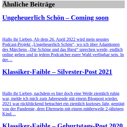
Ähnliche Beiträge
Ungeheuerlich Schön – Coming soon
Hallo ihr Lieben, Ab dem 26. April 2022 wird mein neustes
Podcast-Projekt „Ungeheuerlich Schön“, wo ich über Adaptionen
des Märchens „Die Schöne und das Biest“ sprechen werde, endlich
online gehen und in jedem Podcatcher eurer Wahl verfügbar sein. In
der…
Klassiker-Faible – Silvester-Post 2021
Hallo ihr Lieben, nachdem es hier doch eine Weile ziemlich ruhig
war, melde ich mich zum Jahresende mit einem Blogpost wieder.
2021 war rückblickend betrachtet ein ziemlich kurioses Jahr, geprägt
von der Pandemie, dem Elternsein mit einem mittlerweile 2-jährigen
Kind…
Klassiker-Faible – Geburtstags-Post 2020