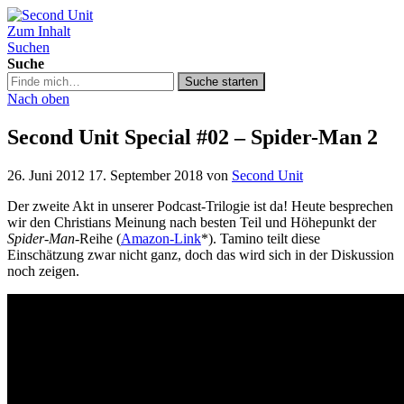
Zum Inhalt
Second Unit
Suchen
Suche
Suche
Suche starten
in
Nach oben
https://secondunit-
podcast.de/
Second Unit Special #02 – Spider-Man 2
26. Juni 2012
17. September 2018
von
Second Unit
Der zweite Akt in unserer Podcast-Trilogie ist da! Heute besprechen
wir den Christians Meinung nach besten Teil und Höhepunkt der
Spider-Man
-Reihe (
Amazon-Link
*). Tamino teilt diese
Einschätzung zwar nicht ganz, doch das wird sich in der Diskussion
noch zeigen.