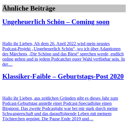
Ähnliche Beiträge
Ungeheuerlich Schön – Coming soon
Hallo ihr Lieben, Ab dem 26. April 2022 wird mein neustes
Podcast-Projekt „Ungeheuerlich Schön“, wo ich über Adaptionen
des Märchens „Die Schöne und das Biest“ sprechen werde, endlich
online gehen und in jedem Podcatcher eurer Wahl verfügbar sein. In
der…
Klassiker-Faible – Geburtstags-Post 2020
Hallo ihr Lieben, aus zeitlichen Gründen gibt es dieses Jahr zum
Podcast-Geburtstag anstelle einer Podcast-Specialfolge einen
Blogpost. Das zweite Podcastjahr war bei mir stark durch meine
Schwangerschaft und das darauffolgende Leben mit meinem
Töchterchen geprägt. Die Pause Ende 2019 und…