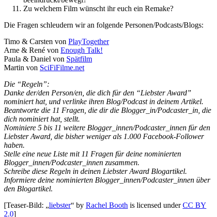
Zu welchem Film wünscht ihr euch ein Remake?
Die Fragen schleudern wir an folgende Personen/Podcasts/Blogs:
Timo & Carsten von
PlayTogether
Arne & René von
Enough Talk!
Paula & Daniel von
Spätfilm
Martin von
SciFiFilme.net
Die “Regeln”:
Danke der/den Person/en, die dich für den “Liebster Award”
nominiert hat, und verlinke ihren Blog/Podcast in deinem Artikel.
Beantworte die 11 Fragen, die dir die Blogger_in/Podcaster_in, die
dich nominiert hat, stellt.
Nominiere 5 bis 11 weitere Blogger_innen/Podcaster_innen für den
Liebster Award, die bisher weniger als 1.000 Facebook-Follower
haben.
Stelle eine neue Liste mit 11 Fragen für deine nominierten
Blogger_innen/Podcaster_innen zusammen.
Schreibe diese Regeln in deinen Liebster Award Blogartikel.
Informiere deine nominierten Blogger_innen/Podcaster_innen über
den Blogartikel.
[Teaser-Bild: „
liebster
“ by
Rachel Booth
is licensed under
CC BY
2.0
]