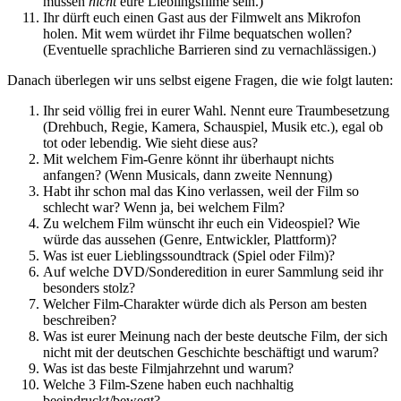
müssen
nicht
eure Lieblingsfilme sein.)
Ihr dürft euch einen Gast aus der Filmwelt ans Mikrofon
holen. Mit wem würdet ihr Filme bequatschen wollen?
(Eventuelle sprachliche Barrieren sind zu vernachlässigen.)
Danach überlegen wir uns selbst eigene Fragen, die wie folgt lauten:
Ihr seid völlig frei in eurer Wahl. Nennt eure Traumbesetzung
(Drehbuch, Regie, Kamera, Schauspiel, Musik etc.), egal ob
tot oder lebendig. Wie sieht diese aus?
Mit welchem Fim-Genre könnt ihr überhaupt nichts
anfangen? (Wenn Musicals, dann zweite Nennung)
Habt ihr schon mal das Kino verlassen, weil der Film so
schlecht war? Wenn ja, bei welchem Film?
Zu welchem Film wünscht ihr euch ein Videospiel? Wie
würde das aussehen (Genre, Entwickler, Plattform)?
Was ist euer Lieblingssoundtrack (Spiel oder Film)?
Auf welche DVD/Sonderedition in eurer Sammlung seid ihr
besonders stolz?
Welcher Film-Charakter würde dich als Person am besten
beschreiben?
Was ist eurer Meinung nach der beste deutsche Film, der sich
nicht mit der deutschen Geschichte beschäftigt und warum?
Was ist das beste Filmjahrzehnt und warum?
Welche 3 Film-Szene haben euch nachhaltig
beeindruckt/bewegt?