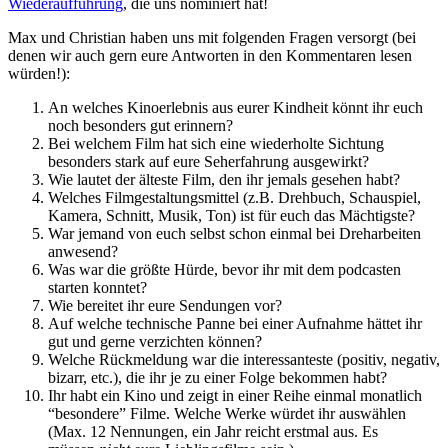
Wiederaufführung
, die uns nominiert hat!
Max und Christian haben uns mit folgenden Fragen versorgt (bei
denen wir auch gern eure Antworten in den Kommentaren lesen
würden!):
An welches Kinoerlebnis aus eurer Kindheit könnt ihr euch
noch besonders gut erinnern?
Bei welchem Film hat sich eine wiederholte Sichtung
besonders stark auf eure Seherfahrung ausgewirkt?
Wie lautet der älteste Film, den ihr jemals gesehen habt?
Welches Filmgestaltungsmittel (z.B. Drehbuch, Schauspiel,
Kamera, Schnitt, Musik, Ton) ist für euch das Mächtigste?
War jemand von euch selbst schon einmal bei Dreharbeiten
anwesend?
Was war die größte Hürde, bevor ihr mit dem podcasten
starten konntet?
Wie bereitet ihr eure Sendungen vor?
Auf welche technische Panne bei einer Aufnahme hättet ihr
gut und gerne verzichten können?
Welche Rückmeldung war die interessanteste (positiv, negativ,
bizarr, etc.), die ihr je zu einer Folge bekommen habt?
Ihr habt ein Kino und zeigt in einer Reihe einmal monatlich
“besondere” Filme. Welche Werke würdet ihr auswählen
(Max. 12 Nennungen, ein Jahr reicht erstmal aus. Es