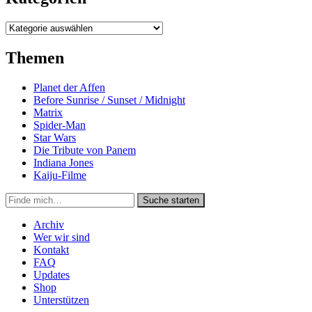
Kategorien
Themen
Planet der Affen
Before Sunrise / Sunset / Midnight
Matrix
Spider-Man
Star Wars
Die Tribute von Panem
Indiana Jones
Kaiju-Filme
Suche
Suche starten
in
https://secondunit-
Archiv
podcast.de/
Wer wir sind
Kontakt
FAQ
Updates
Shop
Unterstützen