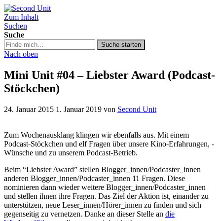
Zum Inhalt
Second Unit
Suchen
Suche
Suche
Suche starten
in
Nach oben
https://secondunit-
podcast.de/
Mini Unit #04 – Liebster Award (Podcast-
Stöckchen)
24. Januar 2015
1. Januar 2019
von
Second Unit
Zum Wochenausklang klingen wir ebenfalls aus. Mit einem
Podcast-Stöckchen und elf Fragen über unsere Kino-Erfahrungen, -
Wünsche und zu unserem Podcast-Betrieb.
Beim “Liebster Award” stellen Blogger_innen/Podcaster_innen
anderen Blogger_innen/Podcaster_innen 11 Fragen. Diese
nominieren dann wieder weitere Blogger_innen/Podcaster_innen
und stellen ihnen ihre Fragen. Das Ziel der Aktion ist, einander zu
unterstützen, neue Leser_innen/Hörer_innen zu finden und sich
gegenseitig zu vernetzen. Danke an dieser Stelle an
die