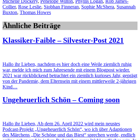
Michelle Dockery
,
Penelope Wilton
,
Phyllis Logan
,
Rob James-
Collier
,
Rose Leslie
,
Siobhan Finneran
,
Sophie McShera
,
Susannah
Buxton
,
Thomas Howes
Ähnliche Beiträge
Klassiker-Faible – Silvester-Post 2021
Hallo ihr Lieben, nachdem es hier doch eine Weile ziemlich ruhig
war, melde ich mich zum Jahresende mit einem Blogpost wieder.
2021 war rückblickend betrachtet ein ziemlich kurioses Jahr, geprägt
von der Pandemie, dem Elternsein mit einem mittlerweile 2-jährigen
Kind…
Ungeheuerlich Schön – Coming soon
Hallo ihr Lieben, Ab dem 26. April 2022 wird mein neustes
Podcast-Projekt „Ungeheuerlich Schön“, wo ich über Adaptionen
des Märchens „Die Schöne und das Biest“ sprechen werde, endlich