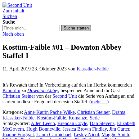
Zum Inhalt
Second Unit
Suchen
Suche
Suche
Suche starten
in
Nach oben
https://secondunit-
podcast.de/
Kostüm-Faible #01 – Downton Abbey
Staffel 1
11. April 2019
23. Oktober 2023
von
Klassiker-Faible
It’s Rewatch time! In Vorbereitung auf den im Herbst kommenden
Kinofilm
zu
Downton Abbey
besprechen Anne und ihr Gast
Christian Steiner
von der
Second Unit
die Serie von Anfang an und
starten in dieser Folge mit der ersten Staffel.
(mehr …)
Kategorie:
Anne-Katrin Pache-Wilke
,
Christian Steiner
,
Drama
,
Klassiker-Faible
,
Kostüm-Faible
,
Romanze
,
Serie
Schlagwörter:
Allen Leech
,
Brendan Coyle
,
Dan Stevens
,
Elizabeth
McGovern
,
Hugh Bonneville
,
Jessica Brown Findlay
,
Jim Carter
,
Joanne Froggatt
,
Laura Carmichael
,
Lesley Nicol
,
Maggie Smith
,