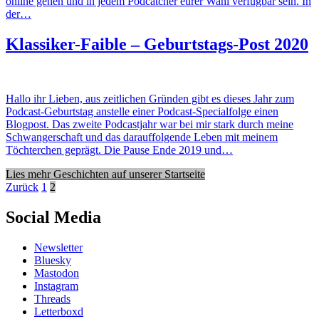
online gehen und in jedem Podcatcher eurer Wahl verfügbar sein. In
der…
Klassiker-Faible – Geburtstags-Post 2020
Hallo ihr Lieben, aus zeitlichen Gründen gibt es dieses Jahr zum
Podcast-Geburtstag anstelle einer Podcast-Specialfolge einen
Blogpost. Das zweite Podcastjahr war bei mir stark durch meine
Schwangerschaft und das darauffolgende Leben mit meinem
Töchterchen geprägt. Die Pause Ende 2019 und…
Lies mehr Geschichten auf unserer Startseite
Beitragsnavigation
Zurück
1
2
Social Media
Newsletter
Bluesky
Mastodon
Instagram
Threads
Letterboxd