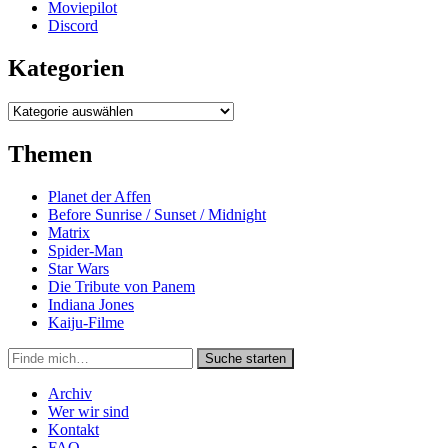
Moviepilot
Discord
Kategorien
Kategorien
Themen
Planet der Affen
Before Sunrise / Sunset / Midnight
Matrix
Spider-Man
Star Wars
Die Tribute von Panem
Indiana Jones
Kaiju-Filme
Suche
Suche starten
in
https://secondunit-
Archiv
podcast.de/
Wer wir sind
Kontakt
FAQ