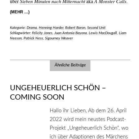
über
Sieben Minuten nach Mitternacht
aka
A Monster Calls
.
(MEHR …)
Kategorie:
Drama
,
Henning Harder
,
Robert Baron
,
Second Unit
Schlagwörter:
Felicity Jones
,
Juan Antonia Bayona
,
Lewis MacDougall
,
Liam
Neeson
,
Patrick Ness
,
Sigourney Weaver
Ähnliche Beiträge
UNGEHEUERLICH SCHÖN –
COMING SOON
Hallo ihr Lieben, Ab dem 26. April
2022 wird mein neustes Podcast-
Projekt „Ungeheuerlich Schön“, wo
ich über Adaptionen des Märchens