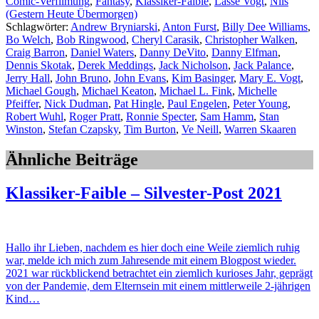
Comic-Verfilmung
,
Fantasy
,
Klassiker-Faible
,
Lasse Vogt
,
Nils
(Gestern Heute Übermorgen)
Schlagwörter:
Andrew Bryniarski
,
Anton Furst
,
Billy Dee Williams
,
Bo Welch
,
Bob Ringwood
,
Cheryl Carasik
,
Christopher Walken
,
Craig Barron
,
Daniel Waters
,
Danny DeVito
,
Danny Elfman
,
Dennis Skotak
,
Derek Meddings
,
Jack Nicholson
,
Jack Palance
,
Jerry Hall
,
John Bruno
,
John Evans
,
Kim Basinger
,
Mary E. Vogt
,
Michael Gough
,
Michael Keaton
,
Michael L. Fink
,
Michelle
Pfeiffer
,
Nick Dudman
,
Pat Hingle
,
Paul Engelen
,
Peter Young
,
Robert Wuhl
,
Roger Pratt
,
Ronnie Specter
,
Sam Hamm
,
Stan
Winston
,
Stefan Czapsky
,
Tim Burton
,
Ve Neill
,
Warren Skaaren
Ähnliche Beiträge
Klassiker-Faible – Silvester-Post 2021
Hallo ihr Lieben, nachdem es hier doch eine Weile ziemlich ruhig
war, melde ich mich zum Jahresende mit einem Blogpost wieder.
2021 war rückblickend betrachtet ein ziemlich kurioses Jahr, geprägt
von der Pandemie, dem Elternsein mit einem mittlerweile 2-jährigen
Kind…