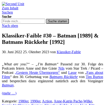
Zum Inhalt
Second Unit
Suchen
Suche
Suche
Suche starten
in
Nach oben
https://secondunit-
podcast.de/
Klassiker-Faible #30 – Batman [1989] &
Batmans Rückkehr [1992]
30. Juni 2022
25. Oktober 2023
von
Klassiker-Faible
„What are you?“ – „I’m Batman“
Passend zur 30. Folge des
Podcasts feiern Anne und ihre Gäste
Nils
vom Star Trek / Picard –
Podcast
„Gestern Heute Übermorgen“
und
Lasse
von „
Fans about
Films
“ den 30. Geburtstag von
Batmans Rückkehr
von
Tim Burton
und besprechen dazu ergänzend natürlich auch den Vorgänger
Batman
.
(mehr …)
Kategorie:
1980er
,
1990er
,
Action
,
Anne-Katrin Pache-Wilke
,