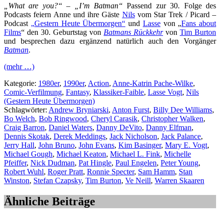
„What are you?“ – „I’m Batman“
Passend zur 30. Folge des
Podcasts feiern Anne und ihre Gäste
Nils
vom Star Trek / Picard –
Podcast
„Gestern Heute Übermorgen“
und
Lasse
von „
Fans about
Films
“ den 30. Geburtstag von
Batmans Rückkehr
von
Tim Burton
und besprechen dazu ergänzend natürlich auch den Vorgänger
Batman
.
(mehr …)
Kategorie:
1980er
,
1990er
,
Action
,
Anne-Katrin Pache-Wilke
,
Comic-Verfilmung
,
Fantasy
,
Klassiker-Faible
,
Lasse Vogt
,
Nils
(Gestern Heute Übermorgen)
Schlagwörter:
Andrew Bryniarski
,
Anton Furst
,
Billy Dee Williams
,
Bo Welch
,
Bob Ringwood
,
Cheryl Carasik
,
Christopher Walken
,
Craig Barron
,
Daniel Waters
,
Danny DeVito
,
Danny Elfman
,
Dennis Skotak
,
Derek Meddings
,
Jack Nicholson
,
Jack Palance
,
Jerry Hall
,
John Bruno
,
John Evans
,
Kim Basinger
,
Mary E. Vogt
,
Michael Gough
,
Michael Keaton
,
Michael L. Fink
,
Michelle
Pfeiffer
,
Nick Dudman
,
Pat Hingle
,
Paul Engelen
,
Peter Young
,
Robert Wuhl
,
Roger Pratt
,
Ronnie Specter
,
Sam Hamm
,
Stan
Winston
,
Stefan Czapsky
,
Tim Burton
,
Ve Neill
,
Warren Skaaren
Ähnliche Beiträge