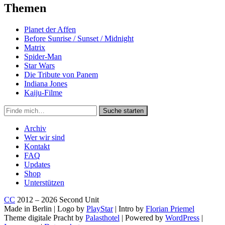
Themen
Planet der Affen
Before Sunrise / Sunset / Midnight
Matrix
Spider-Man
Star Wars
Die Tribute von Panem
Indiana Jones
Kaiju-Filme
Suche
Suche starten
in
https://secondunit-
Archiv
podcast.de/
Wer wir sind
Kontakt
FAQ
Updates
Shop
Unterstützen
CC
2012 – 2026 Second Unit
Made in Berlin | Logo by
PlayStar
| Intro by
Florian Priemel
Theme digitale Pracht by
Palasthotel
| Powered by
WordPress
|