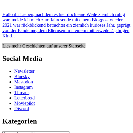
Hallo ihr Lieben, nachdem es hier doch eine Weile ziemlich ruhig
war, melde ich mich zum Jahresende mit einem Blogpost wieder.
2021 war rückblickend betrachtet ein ziemlich kurioses Jahr, geprägt
von der Pandemie, dem Elternsein mit einem mittlerweile 2-jährigen
Kind…
Lies mehr Geschichten auf unserer Startseite
Social Media
Newsletter
Bluesky
Mastodon
Instagram
Threads
Letterboxd
Moviepilot
Discord
Kategorien