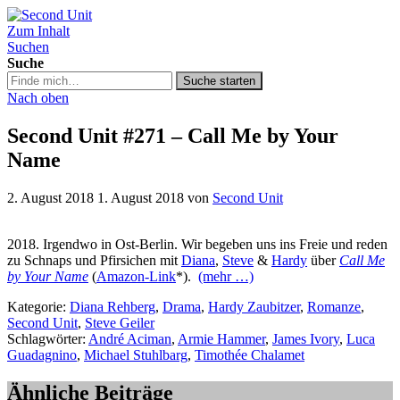
Zum Inhalt
Second Unit
Suchen
Suche
Suche
Suche starten
in
Nach oben
https://secondunit-
podcast.de/
Second Unit #271 – Call Me by Your
Name
2. August 2018
1. August 2018
von
Second Unit
2018. Irgendwo in Ost-Berlin. Wir begeben uns ins Freie und reden
zu Schnaps und Pfirsichen mit
Diana
,
Steve
&
Hardy
über
Call Me
by Your Name
(
Amazon-Link
*).
(mehr …)
Kategorie:
Diana Rehberg
,
Drama
,
Hardy Zaubitzer
,
Romanze
,
Second Unit
,
Steve Geiler
Schlagwörter:
André Aciman
,
Armie Hammer
,
James Ivory
,
Luca
Guadagnino
,
Michael Stuhlbarg
,
Timothée Chalamet
Ähnliche Beiträge