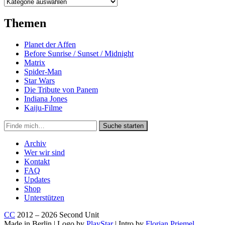
Kategorien
Themen
Planet der Affen
Before Sunrise / Sunset / Midnight
Matrix
Spider-Man
Star Wars
Die Tribute von Panem
Indiana Jones
Kaiju-Filme
Suche
Suche starten
in
https://secondunit-
Archiv
podcast.de/
Wer wir sind
Kontakt
FAQ
Updates
Shop
Unterstützen
CC
2012 – 2026 Second Unit
Made in Berlin | Logo by
PlayStar
| Intro by
Florian Priemel