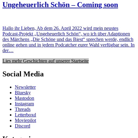
Ungeheuerlich Schön – Coming soon
Hallo ihr Lieben, Ab dem 26. April 2022 wird mein neustes
Podcast-Projekt „Ungeheuerlich Schön“, wo ich über Adaptionen
des Märchens „Die Schöne und das Biest“ sprechen werde, endlich
online gehen und in jedem Podcatcher eurer Wahl verfügbar sein. In
der…
Lies mehr Geschichten auf unserer Startseite
Social Media
Newsletter
Bluesky
Mastodon
Instagram
Threads
Letterboxd
Moviepilot
Discord