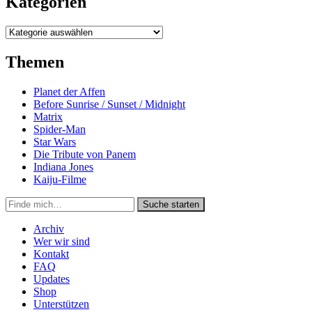
Kategorien
Kategorien
Themen
Planet der Affen
Before Sunrise / Sunset / Midnight
Matrix
Spider-Man
Star Wars
Die Tribute von Panem
Indiana Jones
Kaiju-Filme
Suche
Suche starten
in
https://secondunit-
Archiv
podcast.de/
Wer wir sind
Kontakt
FAQ
Updates
Shop
Unterstützen