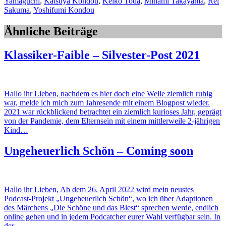
Yamaguchi
,
Katsuya Kondou
,
Keiko Toda
,
Minami Takayama
,
Rei
Sakuma
,
Yoshifumi Kondou
Ähnliche Beiträge
Klassiker-Faible – Silvester-Post 2021
Hallo ihr Lieben, nachdem es hier doch eine Weile ziemlich ruhig
war, melde ich mich zum Jahresende mit einem Blogpost wieder.
2021 war rückblickend betrachtet ein ziemlich kurioses Jahr, geprägt
von der Pandemie, dem Elternsein mit einem mittlerweile 2-jährigen
Kind…
Ungeheuerlich Schön – Coming soon
Hallo ihr Lieben, Ab dem 26. April 2022 wird mein neustes
Podcast-Projekt „Ungeheuerlich Schön“, wo ich über Adaptionen
des Märchens „Die Schöne und das Biest“ sprechen werde, endlich
online gehen und in jedem Podcatcher eurer Wahl verfügbar sein. In
der…