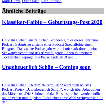
Mark Hamil
,
Oscar Isaac
,
Rian Johnson
Ähnliche Beiträge
Klassiker-Faible – Geburtstags-Post 2020
Hallo ihr Lieben, aus zeitlichen Gründen gibt es dieses Jahr zum
Podcast-Geburtstag anstelle einer Podcast-Specialfolge einen
Blogpost. Das zweite Podcastjahr war bei mir stark durch meine
Schwangerschaft und das darauffolgende Leben mit meinem
Töchterchen geprägt. Die Pause Ende 2019 und…
Ungeheuerlich Schön – Coming soon
Hallo ihr Lieben, Ab dem 26. April 2022 wird mein neustes
Podcast-Projekt „Ungeheuerlich Schön“, wo ich über Adaptionen
des Märchens „Die Schöne und das Biest“ sprechen werde, endlich
online gehen und in jedem Podcatcher eurer Wahl verfügbar sein. In
der…