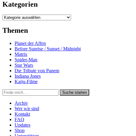
Kategorien
Kategorien
Themen
Planet der Affen
Before Sunrise / Sunset / Midnight
Matrix
Spider-Man
Star Wars
Die Tribute von Panem
Indiana Jones
Kaiju-Filme
Suche
Suche starten
in
https://secondunit-
Archiv
podcast.de/
Wer wir sind
Kontakt
FAQ
Updates
Shop
Unterstützen