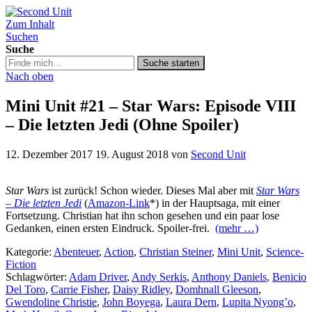
Zum Inhalt
Second Unit
Suchen
Suche
Suche
Suche starten
in
Nach oben
https://secondunit-
podcast.de/
Mini Unit #21 – Star Wars: Episode VIII
– Die letzten Jedi (Ohne Spoiler)
12. Dezember 2017
19. August 2018
von
Second Unit
Star Wars
ist zurück! Schon wieder. Dieses Mal aber mit
Star Wars
– Die letzten Jedi
(
Amazon-Link
*) in der Hauptsaga, mit einer
Fortsetzung. Christian hat ihn schon gesehen und ein paar lose
Gedanken, einen ersten Eindruck. Spoiler-frei.
(mehr …)
Kategorie:
Abenteuer
,
Action
,
Christian Steiner
,
Mini Unit
,
Science-
Fiction
Schlagwörter:
Adam Driver
,
Andy Serkis
,
Anthony Daniels
,
Benicio
Del Toro
,
Carrie Fisher
,
Daisy Ridley
,
Domhnall Gleeson
,
Gwendoline Christie
,
John Boyega
,
Laura Dern
,
Lupita Nyong’o
,