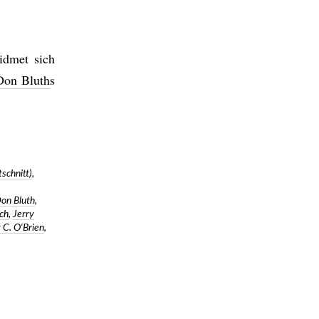
idmet sich
Don Bluth
s
tschnitt)
,
on Bluth
,
tch
,
Jerry
 C. O'Brien
,