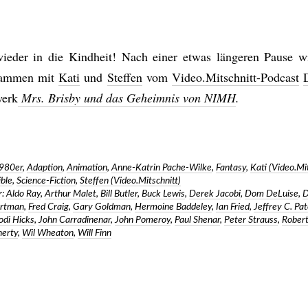
ieder in die Kindheit! Nach einer etwas längeren Pause w
sammen mit
Kati
und
Steffen
vom
Video.Mitschnitt-Podcast
werk
Mrs. Brisby und das Geheimnis von NIMH
.
980er
,
Adaption
,
Animation
,
Anne-Katrin Pache-Wilke
,
Fantasy
,
Kati (Video.Mi
ible
,
Science-Fiction
,
Steffen (Video.Mitschnitt)
:
Aldo Ray
,
Arthur Malet
,
Bill Butler
,
Buck Lewis
,
Derek Jacobi
,
Dom DeLuise
,
D
artman
,
Fred Craig
,
Gary Goldman
,
Hermoine Baddeley
,
Ian Fried
,
Jeffrey C. Pa
odi Hicks
,
John Carradinenar
,
John Pomeroy
,
Paul Shenar
,
Peter Strauss
,
Robert
erty
,
Wil Wheaton
,
Will Finn