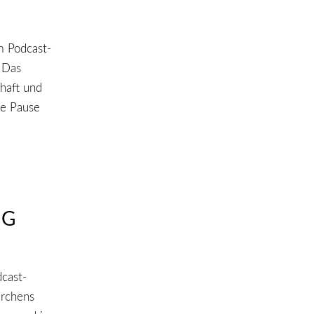
m Podcast-
 Das
haft und
ie Pause
NG
cast-
ärchens