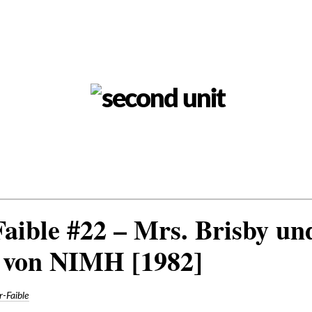
Faible #22 – Mrs. Brisby un
 von NIMH [1982]
r-Faible