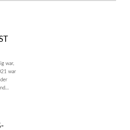
ST
ig war,
021 war
 der
ind…
-