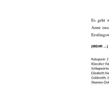
Es geht w
Anne zu
Erstlings
(MEHR …)
Kategorie:
1
Klassiker-Fa
Schlagwörter
Elizabeth H
Goldsmith
,
J
Shannen Doh