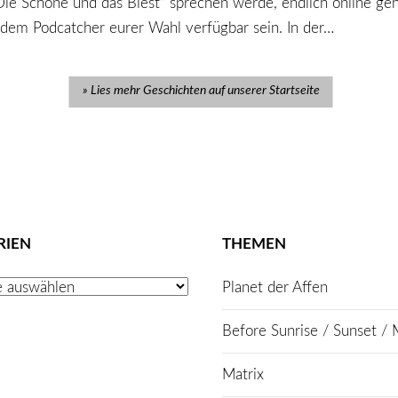
Die Schöne und das Biest“ sprechen werde, endlich online ge
edem Podcatcher eurer Wahl verfügbar sein. In der…
Lies mehr Geschichten auf unserer Startseite
RIEN
THEMEN
Planet der Affen
Before Sunrise / Sunset / 
Matrix