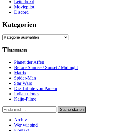
Letterboxd
Moviepilot
Discord
Kategorien
Kategorien
Themen
Planet der Affen
Before Sunrise / Sunset / Midnight
Matrix
Spider-Man
Star Wars
Die Tribute von Panem
Indiana Jones
Kaiju-Filme
Suche
Suche starten
in
https://secondunit-
Archiv
podcast.de/
Wer wir sind
Kontakt