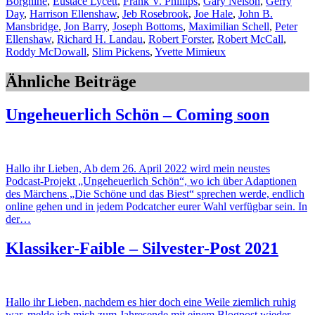
Borgnine
,
Eustace Lycett
,
Frank V. Phillips
,
Gary Nelson
,
Gerry
Day
,
Harrison Ellenshaw
,
Jeb Rosebrook
,
Joe Hale
,
John B.
Mansbridge
,
Jon Barry
,
Joseph Bottoms
,
Maximilian Schell
,
Peter
Ellenshaw
,
Richard H. Landau
,
Robert Forster
,
Robert McCall
,
Roddy McDowall
,
Slim Pickens
,
Yvette Mimieux
Ähnliche Beiträge
Ungeheuerlich Schön – Coming soon
Hallo ihr Lieben, Ab dem 26. April 2022 wird mein neustes
Podcast-Projekt „Ungeheuerlich Schön“, wo ich über Adaptionen
des Märchens „Die Schöne und das Biest“ sprechen werde, endlich
online gehen und in jedem Podcatcher eurer Wahl verfügbar sein. In
der…
Klassiker-Faible – Silvester-Post 2021
Hallo ihr Lieben, nachdem es hier doch eine Weile ziemlich ruhig
war, melde ich mich zum Jahresende mit einem Blogpost wieder.