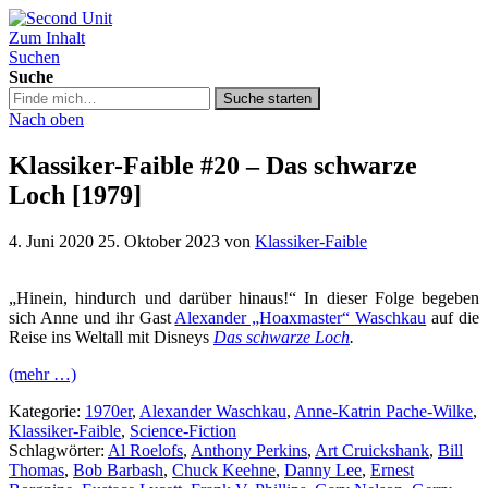
Zum Inhalt
Second Unit
Suchen
Suche
Suche
Suche starten
in
Nach oben
https://secondunit-
podcast.de/
Klassiker-Faible #20 – Das schwarze
Loch [1979]
4. Juni 2020
25. Oktober 2023
von
Klassiker-Faible
„Hinein, hindurch und darüber hinaus!“ In dieser Folge begeben
sich Anne und ihr Gast
Alexander „Hoaxmaster“ Waschkau
auf die
Reise ins Weltall mit Disneys
Das schwarze Loch
.
(mehr …)
Kategorie:
1970er
,
Alexander Waschkau
,
Anne-Katrin Pache-Wilke
,
Klassiker-Faible
,
Science-Fiction
Schlagwörter:
Al Roelofs
,
Anthony Perkins
,
Art Cruickshank
,
Bill
Thomas
,
Bob Barbash
,
Chuck Keehne
,
Danny Lee
,
Ernest