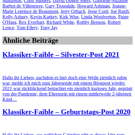
Mattinson
,
Chris Sanders
,
David Odgen Stiers
,
Gabrielle-Suzanne
Barbot de Villeneuve
,
Gary Trousdale
,
Howard Ashman
,
Jeanne-
Marie Leprince de Beaumont
,
Jerry Orbach
,
Jesse Corti
,
Joe Ranft
,
Kelly Asbury
,
Kevin Karkey
,
Kirk Wise
,
Linda Woolverton
,
Paige
O'Hara
,
Rex Everhart
,
Richard White
,
Robby Benson
,
Robert
Lence
,
Tom Ellery
,
Tony Jay
Ähnliche Beiträge
Klassiker-Faible – Silvester-Post 2021
Hallo ihr Lieben, nachdem es hier doch eine Weile ziemlich ruhig
war, melde ich mich zum Jahresende mit einem Blogpost wieder.
2021 war rückblickend betrachtet ein ziemlich kurioses Jahr, geprägt
von der Pandemie, dem Elternsein mit einem mittlerweile 2-jährigen
Kind…
Klassiker-Faible – Geburtstags-Post 2020
Hallo ihr Lieben, aus zeitlichen Gründen gibt es dieses Jahr zum