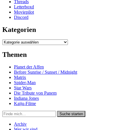
Threads
Letterboxd
Moviepilot
Discord
Kategorien
Kategorien
Themen
Planet der Affen
Before Sunrise / Sunset / Midnight
Matrix
Spider-Man
Star Wars
Die Tribute von Panem
Indiana Jones
Kaiju-Filme
Suche
Suche starten
in
https://secondunit-
Archiv
podcast.de/
Wer wir sind