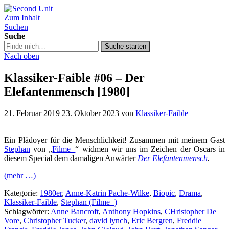
Zum Inhalt
Second Unit
Suchen
Suche
Suche
Suche starten
in
Nach oben
https://secondunit-
podcast.de/
Klassiker-Faible #06 – Der
Elefantenmensch [1980]
21. Februar 2019
23. Oktober 2023
von
Klassiker-Faible
Ein Plädoyer für die Menschlichkeit! Zusammen mit meinem Gast
Stephan
von „
Filme+
“ widmen wir uns im Zeichen der Oscars in
diesem Special dem damaligen Anwärter
Der Elefantenmensch
.
(mehr …)
Kategorie:
1980er
,
Anne-Katrin Pache-Wilke
,
Biopic
,
Drama
,
Klassiker-Faible
,
Stephan (Filme+)
Schlagwörter:
Anne Bancroft
,
Anthony Hopkins
,
CHristopher De
Vore
,
Christopher Tucker
,
david lynch
,
Eric Bergren
,
Freddie