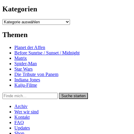
Kategorien
Kategorien
Themen
Planet der Affen
Before Sunrise / Sunset / Midnight
Matrix
Spider-Man
Star Wars
Die Tribute von Panem
Indiana Jones
Kaiju-Filme
Suche
Suche starten
in
https://secondunit-
Archiv
podcast.de/
Wer wir sind
Kontakt
FAQ
Updates
Shop