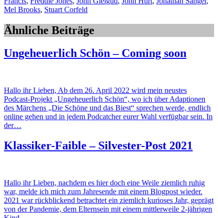
Francis
,
Freddie Jones
,
John Gielgud
,
John Hurt
,
Jonathan Sanger
,
Mel Brooks
,
Stuart Corfeld
Ähnliche Beiträge
Ungeheuerlich Schön – Coming soon
Hallo ihr Lieben, Ab dem 26. April 2022 wird mein neustes
Podcast-Projekt „Ungeheuerlich Schön“, wo ich über Adaptionen
des Märchens „Die Schöne und das Biest“ sprechen werde, endlich
online gehen und in jedem Podcatcher eurer Wahl verfügbar sein. In
der…
Klassiker-Faible – Silvester-Post 2021
Hallo ihr Lieben, nachdem es hier doch eine Weile ziemlich ruhig
war, melde ich mich zum Jahresende mit einem Blogpost wieder.
2021 war rückblickend betrachtet ein ziemlich kurioses Jahr, geprägt
von der Pandemie, dem Elternsein mit einem mittlerweile 2-jährigen
Kind…