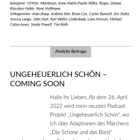
Kategorie:
1990er
,
Abenteuer
,
Anne-Katrin Pache-Wilke
,
Biopic
,
Drama
,
Klassiker-Faible
,
René Hoffmann
Schlagwörter:
Alan Sharp
,
Andrew Keir
,
Brian Cox
,
Carter Burwell
,
Eric Stoltz
,
Jessica Lange
,
John Hurt
,
Karl Walter Lindenlaub
,
Liam Neeson
,
MIchael
Caton-Jones
,
Sandy Powell
,
Tim Roth
Ähnliche Beiträge
UNGEHEUERLICH SCHÖN –
COMING SOON
Hallo ihr Lieben, Ab dem 26. April
2022 wird mein neustes Podcast-
Projekt „Ungeheuerlich Schön“, wo
ich über Adaptionen des Märchens
„Die Schöne und das Biest“