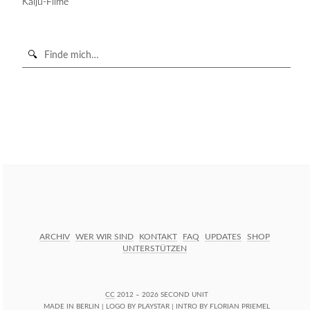
Kaiju-Filme
Suche
in
https://secondunit-
SUCHE STARTEN
podcast.de/
ARCHIV
WER WIR SIND
KONTAKT
FAQ
UPDATES
SHOP
UNTERSTÜTZEN
CC
2012 – 2026 SECOND UNIT
MADE IN BERLIN | LOGO BY
PLAYSTAR
| INTRO BY
FLORIAN PRIEMEL