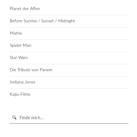
Planet der Affen
Before Sunrise / Sunset / Midnight
Matrix
Spider-Man
Star Wars
Die Tribute von Panem
Indiana Jones
Kaiju-Filme
Suche
in
https://secondunit-
SUCHE STARTEN
podcast.de/