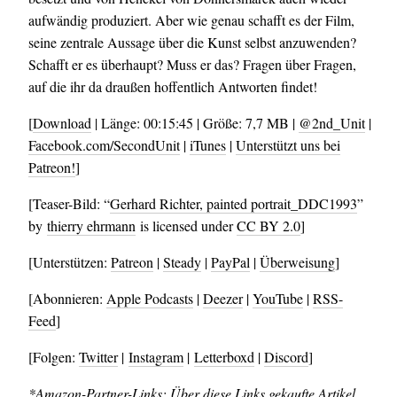
aufwändig produziert. Aber wie genau schafft es der Film,
seine zentrale Aussage über die Kunst selbst anzuwenden?
Schafft er es überhaupt? Muss er das? Fragen über Fragen,
auf die ihr da draußen hoffentlich Antworten findet!
[
Download
| Länge: 00:15:45 | Größe: 7,7 MB |
@2nd_Unit
|
Facebook.com/SecondUnit
|
iTunes
|
Unterstützt uns bei
Patreon!
]
[Teaser-Bild: “
Gerhard Richter, painted portrait_DDC1993
”
by
thierry ehrmann
is licensed under
CC BY 2.0
]
[Unterstützen:
Patreon
|
Steady
|
PayPal
|
Überweisung
]
[Abonnieren:
Apple Podcasts
|
Deezer
|
YouTube
|
RSS-
Feed
]
[Folgen:
Twitter
|
Instagram
|
Letterboxd
|
Discord
]
*Amazon-Partner-Links: Über diese Links gekaufte Artikel