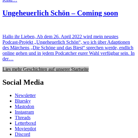
Ungeheuerlich Schön – Coming soon
Hallo ihr Lieben, Ab dem 26. April 2022 wird mein neustes
Podcast-Projekt „Ungeheuerlich Schön“, wo ich über Adaptionen
des Märchens „Die Schöne und das Biest“ sprechen werde, endlich
online gehen und in jedem Podcatcher eurer Wahl verfügbar sein. In
der…
Lies mehr Geschichten auf unserer Startseite
Social Media
Newsletter
Bluesky
Mastodon
Instagram
Threads
Letterboxd
Moviepilot
Discord