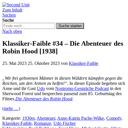
Zum Inhalt
Second Unit
Suchen
Suche
Suche
Suche starten
in
Nach oben
https://secondunit-
podcast.de/
Klassiker-Faible #34 – Die Abenteuer des
Robin Hood [1938]
25. Mai 2023
25. Oktober 2023
von
Klassiker-Faible
„Wir frei geborenen Männer in diesen Wäldern kämpfen gegen die
Reichen, um den Armen zu helfen!“.
In dieser Episode begeben sich
Anne und ihr Gast
Udo
vom
Nostromo-Gespräche Podcast
in den
Sherwood Forest und besprechen passend zum 85. Geburtstag des
Filmes
Die Abenteuer des Robin Hood
.
(mehr …)
Kategorie:
1930er
,
Abenteuer
,
Anne-Katrin Pache-Wilke
,
Comedy
,
Klassiker-Faible
,
Romanze
,
Udo Fischer