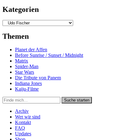
Kategorien
Kategorien
Themen
Planet der Affen
Before Sunrise / Sunset / Midnight
Matrix
Spider-Man
Star Wars
Die Tribute von Panem
Indiana Jones
Kaiju-Filme
Suche
Suche starten
in
https://secondunit-
Archiv
podcast.de/
Wer wir sind
Kontakt
FAQ
Updates
Shop