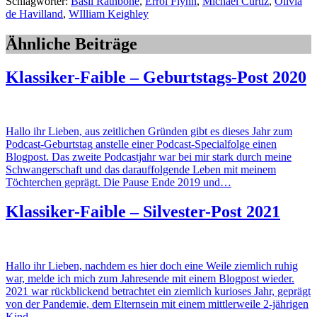
Schlagwörter:
Basil Rathbone
,
Errol Flynn
,
Michael Curtiz
,
Olivia
de Havilland
,
WIlliam Keighley
Ähnliche Beiträge
Klassiker-Faible – Geburtstags-Post 2020
Hallo ihr Lieben, aus zeitlichen Gründen gibt es dieses Jahr zum
Podcast-Geburtstag anstelle einer Podcast-Specialfolge einen
Blogpost. Das zweite Podcastjahr war bei mir stark durch meine
Schwangerschaft und das darauffolgende Leben mit meinem
Töchterchen geprägt. Die Pause Ende 2019 und…
Klassiker-Faible – Silvester-Post 2021
Hallo ihr Lieben, nachdem es hier doch eine Weile ziemlich ruhig
war, melde ich mich zum Jahresende mit einem Blogpost wieder.
2021 war rückblickend betrachtet ein ziemlich kurioses Jahr, geprägt
von der Pandemie, dem Elternsein mit einem mittlerweile 2-jährigen
Kind…