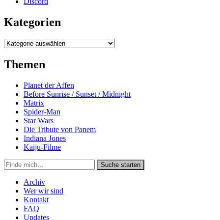
Discord
Kategorien
Kategorien
Themen
Planet der Affen
Before Sunrise / Sunset / Midnight
Matrix
Spider-Man
Star Wars
Die Tribute von Panem
Indiana Jones
Kaiju-Filme
Suche
Suche starten
in
https://secondunit-
Archiv
podcast.de/
Wer wir sind
Kontakt
FAQ
Updates