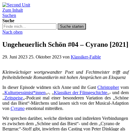
Zum Inhalt
Second Unit
Suchen
Suche
Suche
Suche starten
in
Nach oben
https://secondunit-
podcast.de/
Ungeheuerlich Schön #04 – Cyrano [2021]
29. Juni 2023
25. Oktober 2023
von
Klassiker-Faible
Kleinwüchsiger wortgewandter Poet und Fechtmeister trifft auf
freiheitsliebende Romantikerin mit hohen Ansprüchen an Eloquenz
In dieser Episode widmen sich Anne und ihr Gast
Christopher
vom
„
Kulturpessimist*innen
„-, „
Klassiker der Filmgeschichte
„- und dem
„
Zeitspeise
„-Podcast mal einer besonderen Variation des „Schöne
und das Biest“-Märchens und lassen sich von der Musical-Adaption
von
Cyrano
emotional mitreißen.
Wir sprechen darüber, welche direkten und indirekten Verbindungen
es zwischen dem „Schöne und das Biest“- und dem „Cyrano de
Bergerac“-Stoff gibt, inwiefern das Casting von Peter Dinklage als