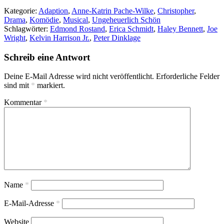
Kategorie:
Adaption
,
Anne-Katrin Pache-Wilke
,
Christopher
,
Drama
,
Komödie
,
Musical
,
Ungeheuerlich Schön
Schlagwörter:
Edmond Rostand
,
Erica Schmidt
,
Haley Bennett
,
Joe
Wright
,
Kelvin Harrison Jr.
,
Peter Dinklage
Schreib eine Antwort
Deine E-Mail Adresse wird nicht veröffentlicht.
Erforderliche Felder
sind mit
*
markiert.
Kommentar
*
Name
*
E-Mail-Adresse
*
Website