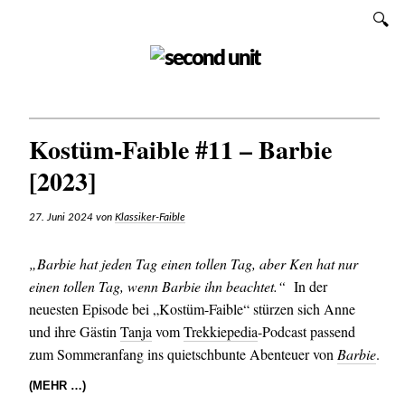
Zum
SUCHEN
Inhalt
SECOND UNIT
Kostüm-Faible #11 – Barbie
[2023]
27. Juni 2024
von
Klassiker-Faible
„Barbie hat jeden Tag einen tollen Tag, aber Ken hat nur
einen tollen Tag, wenn Barbie ihn beachtet.“
In der
neuesten Episode bei „Kostüm-Faible“ stürzen sich Anne
und ihre Gästin
Tanja
vom
Trekkiepedia
-Podcast passend
zum Sommeranfang ins quietschbunte Abenteuer von
Barbie
.
(MEHR …)