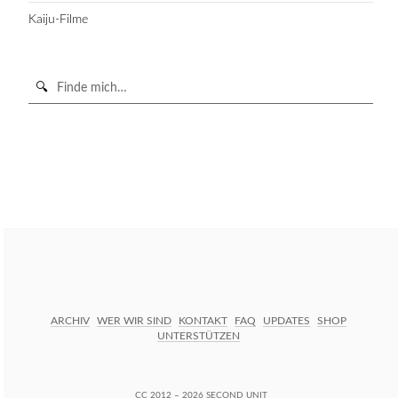
Kaiju-Filme
Suche
in
https://secondunit-
SUCHE STARTEN
podcast.de/
ARCHIV
WER WIR SIND
KONTAKT
FAQ
UPDATES
SHOP
UNTERSTÜTZEN
CC
2012 – 2026 SECOND UNIT