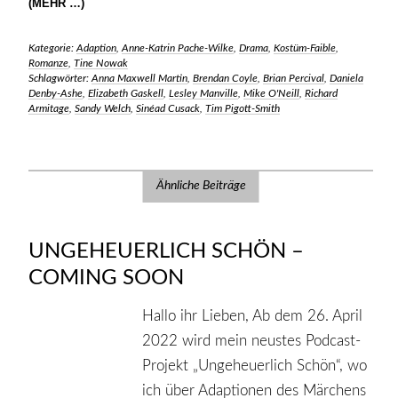
(MEHR …)
Kategorie:
Adaption
,
Anne-Katrin Pache-Wilke
,
Drama
,
Kostüm-Faible
,
Romanze
,
Tine Nowak
Schlagwörter:
Anna Maxwell Martin
,
Brendan Coyle
,
Brian Percival
,
Daniela
Denby-Ashe
,
Elizabeth Gaskell
,
Lesley Manville
,
Mike O'Neill
,
Richard
Armitage
,
Sandy Welch
,
Sinéad Cusack
,
Tim Pigott-Smith
Ähnliche Beiträge
UNGEHEUERLICH SCHÖN –
COMING SOON
Hallo ihr Lieben, Ab dem 26. April
2022 wird mein neustes Podcast-
Projekt „Ungeheuerlich Schön“, wo
ich über Adaptionen des Märchens