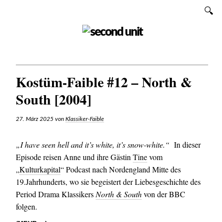
Zum
SUCHEN
Inhalt
SECOND UNIT
Kostüm-Faible #12 – North &
South [2004]
27. März 2025
von
Klassiker-Faible
„I have seen hell and it’s white, it’s snow-white.“
In dieser
Episode reisen Anne und ihre Gästin
Tine
vom
„
Kulturkapital
“ Podcast nach Nordengland Mitte des
19.Jahrhunderts, wo sie begeistert der Liebesgeschichte des
Period Drama Klassikers
North & South
von der BBC
folgen.