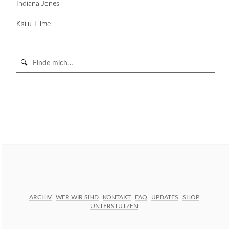
Indiana Jones
Kaiju-Filme
Suche
in
https://secondunit-
SUCHE STARTEN
podcast.de/
ARCHIV
WER WIR SIND
KONTAKT
FAQ
UPDATES
SHOP
UNTERSTÜTZEN