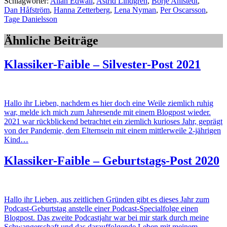
Schlagwörter:
Allan Edwall
,
Astrid Lindgren
,
Börje Ahlstedt
,
Dan Håfström
,
Hanna Zetterberg
,
Lena Nyman
,
Per Oscarsson
,
Tage Danielsson
Ähnliche Beiträge
Klassiker-Faible – Silvester-Post 2021
Hallo ihr Lieben, nachdem es hier doch eine Weile ziemlich ruhig
war, melde ich mich zum Jahresende mit einem Blogpost wieder.
2021 war rückblickend betrachtet ein ziemlich kurioses Jahr, geprägt
von der Pandemie, dem Elternsein mit einem mittlerweile 2-jährigen
Kind…
Klassiker-Faible – Geburtstags-Post 2020
Hallo ihr Lieben, aus zeitlichen Gründen gibt es dieses Jahr zum
Podcast-Geburtstag anstelle einer Podcast-Specialfolge einen
Blogpost. Das zweite Podcastjahr war bei mir stark durch meine
Schwangerschaft und das darauffolgende Leben mit meinem