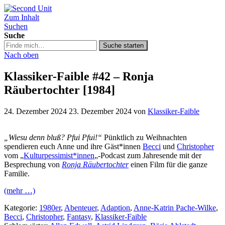
Zum Inhalt
Second Unit
Suchen
Suche
Suche
Suche starten
in
Nach oben
https://secondunit-
podcast.de/
Klassiker-Faible #42 – Ronja
Räubertochter [1984]
24. Dezember 2024
23. Dezember 2024
von
Klassiker-Faible
„Wiesu denn bluß? Pfui Pfui!“
Pünktlich zu Weihnachten
spendieren euch Anne und ihre Gäst*innen
Becci
und
Christopher
vom „
Kulturpessimist*innen
„-Podcast zum Jahresende mit der
Besprechung von
Ronja Räubertochter
einen Film für die ganze
Familie.
(mehr …)
Kategorie:
1980er
,
Abenteuer
,
Adaption
,
Anne-Katrin Pache-Wilke
,
Becci
,
Christopher
,
Fantasy
,
Klassiker-Faible