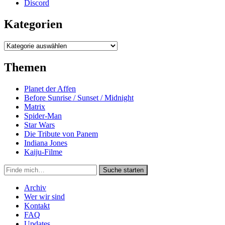
Discord
Kategorien
Kategorien
Themen
Planet der Affen
Before Sunrise / Sunset / Midnight
Matrix
Spider-Man
Star Wars
Die Tribute von Panem
Indiana Jones
Kaiju-Filme
Suche
Suche starten
in
https://secondunit-
Archiv
podcast.de/
Wer wir sind
Kontakt
FAQ
Updates