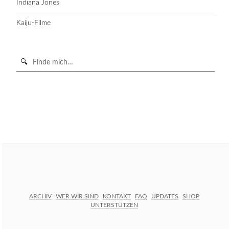
Indiana Jones
Kaiju-Filme
Suche
in
https://secondunit-
SUCHE STARTEN
podcast.de/
ARCHIV
WER WIR SIND
KONTAKT
FAQ
UPDATES
SHOP
UNTERSTÜTZEN