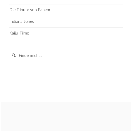
Die Tribute von Panem
Indiana Jones
Kaiju-Filme
Suche
in
https://secondunit-
SUCHE STARTEN
podcast.de/