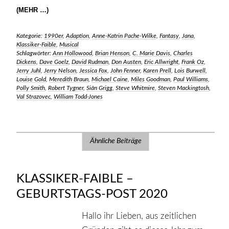
(MEHR …)
Kategorie:
1990er
,
Adaption
,
Anne-Katrin Pache-Wilke
,
Fantasy
,
Jana
,
Klassiker-Faible
,
Musical
Schlagwörter:
Ann Hollowood
,
Brian Henson
,
C. Marie Davis
,
Charles
Dickens
,
Dave Goelz
,
David Rudman
,
Don Austen
,
Eric Allwright
,
Frank Oz
,
Jerry Juhl
,
Jerry Nelson
,
Jessica Fox
,
John Fenner
,
Karen Prell
,
Lois Burwell
,
Louise Gold
,
Meredith Braun
,
Michael Caine
,
Miles Goodman
,
Paul Williams
,
Polly Smith
,
Robert Tygner
,
Siân Grigg
,
Steve Whitmire
,
Steven Mackingtosh
,
Val Strazovec
,
William Todd-Jones
Ähnliche Beiträge
KLASSIKER-FAIBLE –
GEBURTSTAGS-POST 2020
Hallo ihr Lieben, aus zeitlichen