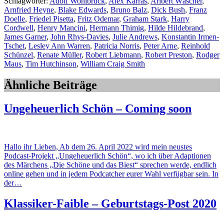
Schlagwörter:
Adolf Wohlbrück
,
Alex Karras
,
Aribert Wäscher
,
Arnfried Heyne
,
Blake Edwards
,
Bruno Balz
,
Dick Bush
,
Franz
Doelle
,
Friedel Pisetta
,
Fritz Odemar
,
Graham Stark
,
Harry
Cordwell
,
Henry Mancini
,
Hermann Thimig
,
Hilde Hildebrand
,
James Garner
,
John Rhys-Davies
,
Julie Andrews
,
Konstantin Irmen-
Tschet
,
Lesley Ann Warren
,
Patricia Norris
,
Peter Arne
,
Reinhold
Schünzel
,
Renate Müller
,
Robert Liebmann
,
Robert Preston
,
Rodger
Maus
,
Tim Hutchinson
,
William Craig Smith
Ähnliche Beiträge
Ungeheuerlich Schön – Coming soon
Hallo ihr Lieben, Ab dem 26. April 2022 wird mein neustes
Podcast-Projekt „Ungeheuerlich Schön“, wo ich über Adaptionen
des Märchens „Die Schöne und das Biest“ sprechen werde, endlich
online gehen und in jedem Podcatcher eurer Wahl verfügbar sein. In
der…
Klassiker-Faible – Geburtstags-Post 2020