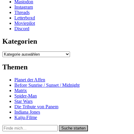
Mastodon
Instagram
Threads
Letterboxd
Moviepilot
Discord
Kategorien
Kategorien
Themen
Planet der Affen
Before Sunrise / Sunset / Midnight
Matrix
Spider-Man
Star Wars
Die Tribute von Panem
Indiana Jones
Kaiju-Filme
Suche
Suche starten
in