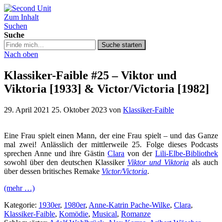
Zum Inhalt
Second Unit
Suchen
Suche
Suche
Suche starten
in
Nach oben
https://secondunit-
podcast.de/
Klassiker-Faible #25 – Viktor und
Viktoria [1933] & Victor/Victoria [1982]
29. April 2021
25. Oktober 2023
von
Klassiker-Faible
Eine Frau spielt einen Mann, der eine Frau spielt – und das Ganze
mal zwei! Anlässlich der mittlerweile 25. Folge dieses Podcasts
sprechen Anne und ihre Gästin
Clara
von der
Lili-Elbe-Bibliothek
sowohl über den deutschen Klassiker
Viktor und Viktoria
als auch
über dessen britisches Remake
Victor/Victoria
.
(mehr …)
Kategorie:
1930er
,
1980er
,
Anne-Katrin Pache-Wilke
,
Clara
,
Klassiker-Faible
,
Komödie
,
Musical
,
Romanze