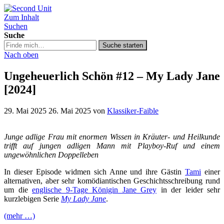
Zum Inhalt
Second Unit
Suchen
Suche
Suche
Suche starten
in
Nach oben
https://secondunit-
podcast.de/
Ungeheuerlich Schön #12 – My Lady Jane
[2024]
29. Mai 2025
26. Mai 2025
von
Klassiker-Faible
Junge adlige Frau mit enormen Wissen in Kräuter- und Heilkunde
trifft auf jungen adligen Mann mit Playboy-Ruf und einem
ungewöhnlichen Doppelleben
In dieser Episode widmen sich Anne und ihre Gästin
Tami
einer
alternativen, aber sehr komödiantischen Geschichtsschreibung rund
um die
englische 9-Tage Königin Jane Grey
in der leider sehr
kurzlebigen Serie
My Lady Jane
.
(mehr …)