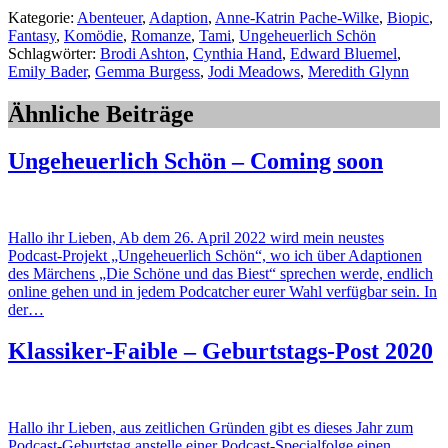
Kategorie:
Abenteuer
,
Adaption
,
Anne-Katrin Pache-Wilke
,
Biopic
,
Fantasy
,
Komödie
,
Romanze
,
Tami
,
Ungeheuerlich Schön
Schlagwörter:
Brodi Ashton
,
Cynthia Hand
,
Edward Bluemel
,
Emily Bader
,
Gemma Burgess
,
Jodi Meadows
,
Meredith Glynn
Ähnliche Beiträge
Ungeheuerlich Schön – Coming soon
Hallo ihr Lieben, Ab dem 26. April 2022 wird mein neustes
Podcast-Projekt „Ungeheuerlich Schön“, wo ich über Adaptionen
des Märchens „Die Schöne und das Biest“ sprechen werde, endlich
online gehen und in jedem Podcatcher eurer Wahl verfügbar sein. In
der…
Klassiker-Faible – Geburtstags-Post 2020
Hallo ihr Lieben, aus zeitlichen Gründen gibt es dieses Jahr zum
Podcast-Geburtstag anstelle einer Podcast-Specialfolge einen