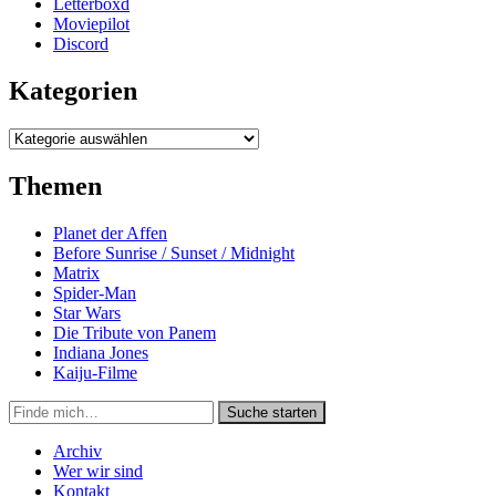
Letterboxd
Moviepilot
Discord
Kategorien
Kategorien
Themen
Planet der Affen
Before Sunrise / Sunset / Midnight
Matrix
Spider-Man
Star Wars
Die Tribute von Panem
Indiana Jones
Kaiju-Filme
Suche
Suche starten
in
https://secondunit-
Archiv
podcast.de/
Wer wir sind
Kontakt