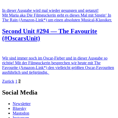
In dieser Ausgabe wird mal wieder gesungen und getanzt!
Mit Maria aka Die Filmguckerin geht es dieses Mal mit Singin‘ In
The Rain (Amazon-Link*) um einen absoluten Musical-Klassiker.
Second Unit #294 — The Favourite
(#OscarsUnit)
Wir sind immer noch im Oscar-Fieber und in dieser Ausgabe so
richtig! Mit der Filmguckerin besprechen wir heute mit The
Favourite (Amazon-Link*) den vielleicht größten Oscar-Favouriten
ausführlich und tiefgründig.
Beitragsnavigation
Zurück
1
2
Social Media
Newsletter
Bluesky
Mastodon
Instagram