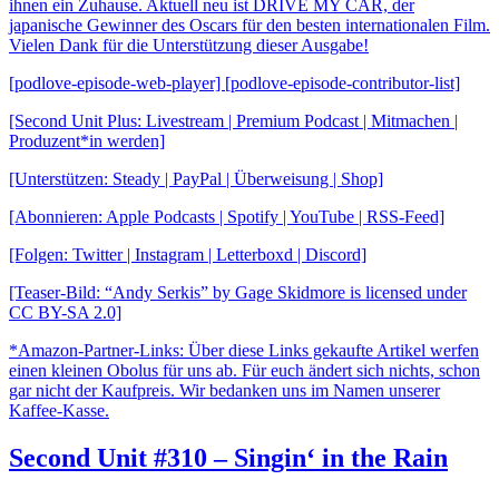
ihnen ein Zuhause. Aktuell neu ist DRIVE MY CAR, der
japanische Gewinner des Oscars für den besten internationalen Film.
Vielen Dank für die Unterstützung dieser Ausgabe!
[podlove-episode-web-player] [podlove-episode-contributor-list]
[Second Unit Plus: Livestream | Premium Podcast | Mitmachen |
Produzent*in werden]
[Unterstützen: Steady | PayPal | Überweisung | Shop]
[Abonnieren: Apple Podcasts | Spotify | YouTube | RSS-Feed]
[Folgen: Twitter | Instagram | Letterboxd | Discord]
[Teaser-Bild: “Andy Serkis” by Gage Skidmore is licensed under
CC BY-SA 2.0]
*Amazon-Partner-Links: Über diese Links gekaufte Artikel werfen
einen kleinen Obolus für uns ab. Für euch ändert sich nichts, schon
gar nicht der Kaufpreis. Wir bedanken uns im Namen unserer
Kaffee-Kasse.
Second Unit #310 – Singin‘ in the Rain