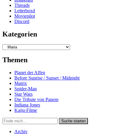
Threads
Letterboxd
Moviepilot
Discord
Kategorien
Kategorien
Themen
Planet der Affen
Before Sunrise / Sunset / Midnight
Matrix
Spider-Man
Star Wars
Die Tribute von Panem
Indiana Jones
Kaiju-Filme
Suche
Suche starten
in
https://secondunit-
Archiv