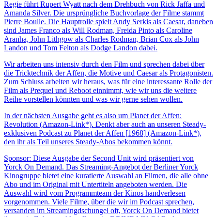
Regie führt Rupert Wyatt nach dem Drehbuch von Rick Jaffa und
Amanda Silver. Die ursprüngliche Buchvorlage der Filme stammt
Pierre Boulle. Die Hauptrolle spielt Andy Serkis als Caesar, daneben
sind James Franco als Will Rodman, Freida Pinto als Caroline
Aranha, John Lithgow als Charles Rodman, Brian Cox als John
Landon und Tom Felton als Dodge Landon dabei.
Wir arbeiten uns intensiv durch den Film und sprechen dabei über
die Tricktechnik der Affen, die Motive und Caesar als Protagonisten.
Zum Schluss arbeiten wir heraus, was für eine interessante Rolle der
Film als Prequel und Reboot einnimmt, wie wir uns die weitere
Reihe vorstellen könnten und was wir gerne sehen wollen.
In der nächsten Ausgabe geht es also um Planet der Affen:
Revolution (Amazon-Link*). Denkt aber auch an unseren Steady-
exklusiven Podcast zu Planet der Affen [1968] (Amazon-Link*),
den ihr als Teil unseres Steady-Abos bekommen könnt.
Sponsor: Diese Ausgabe der Second Unit wird präsentiert von
Yorck On Demand. Das Streaming-Angebot der Berliner Yorck
Kinogruppe bietet eine kuratierte Auswahl an Filmen, die alle ohne
Abo und im Original mit Untertiteln angeboten werden. Die
Auswahl wird vom Programmteam der Kinos handverlesen
vorgenommen. Viele Filme, über die wir im Podcast sprechen,
versanden im Streamingdschungel oft, Yorck On Demand bietet