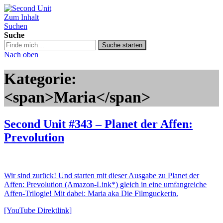
Zum Inhalt
Second Unit
Suchen
Suche
Suche
Suche starten
in
Nach oben
https://secondunit-
podcast.de/
Kategorie:
<span>Maria</span>
Second Unit #343 – Planet der Affen:
Prevolution
Wir sind zurück! Und starten mit dieser Ausgabe zu Planet der
Affen: Prevolution (Amazon-Link*) gleich in eine umfangreiche
Affen-Trilogie! Mit dabei: Maria aka Die Filmguckerin.
[YouTube Direktlink]