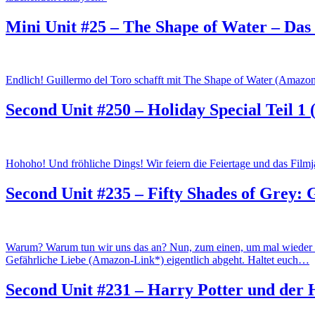
Mini Unit #25 – The Shape of Water – Das
Endlich! Guillermo del Toro schafft mit The Shape of Water (Amazon-
Second Unit #250 – Holiday Special Teil 1
Hohoho! Und fröhliche Dings! Wir feiern die Feiertage und das Film
Second Unit #235 – Fifty Shades of Grey: 
Warum? Warum tun wir uns das an? Nun, zum einen, um mal wieder mi
Gefährliche Liebe (Amazon-Link*) eigentlich abgeht. Haltet euch…
Second Unit #231 – Harry Potter und der 