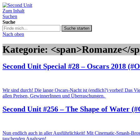
Zum Inhalt
Second Unit
Suchen
Suche
Suche
Suche starten
in
Nach oben
https://secondunit-
podcast.de/
Kategorie: <span>Romanze</s
Second Unit Special #28 – Oscars 2018 (#O
Wir sind durch! Die lange Oscars-Nacht ist (endlich?) vorbei! Das Vi
allen Preisen, GewinnerInnen und Überraschungen.
Second Unit #256 – The Shape of Water (#
Nun endlich auch in aller Ausführlichkeit! Mit Cinematic-Smash-Bro
tauchenden Analysen!