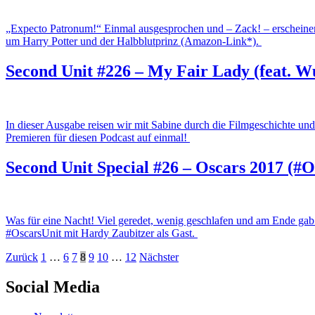
„Expecto Patronum!“ Einmal ausgesprochen und – Zack! – erscheinen 
um Harry Potter und der Halbblutprinz (Amazon-Link*).
Second Unit #226 – My Fair Lady (feat. W
In dieser Ausgabe reisen wir mit Sabine durch die Filmgeschichte u
Premieren für diesen Podcast auf einmal!
Second Unit Special #26 – Oscars 2017 (#O
Was für eine Nacht! Viel geredet, wenig geschlafen und am Ende ga
#OscarsUnit mit Hardy Zaubitzer als Gast.
Beitragsnavigation
Zurück
1
…
6
7
8
9
10
…
12
Nächster
Social Media