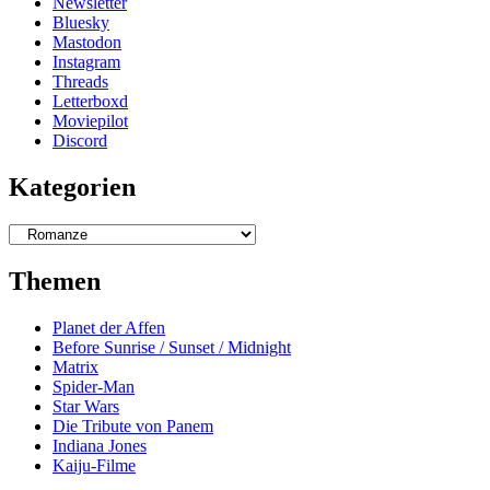
Newsletter
Bluesky
Mastodon
Instagram
Threads
Letterboxd
Moviepilot
Discord
Kategorien
Kategorien
Themen
Planet der Affen
Before Sunrise / Sunset / Midnight
Matrix
Spider-Man
Star Wars
Die Tribute von Panem
Indiana Jones
Kaiju-Filme