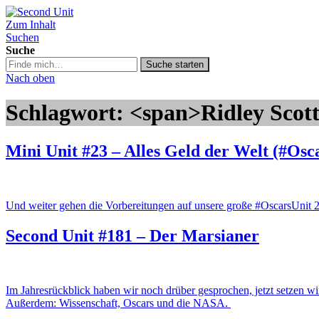
Zum Inhalt
Second Unit
Suchen
Suche
Suche
Suche starten
in
Nach oben
https://secondunit-
podcast.de/
Schlagwort: <span>Ridley Scot
Mini Unit #23 – Alles Geld der Welt (#Osc
Und weiter gehen die Vorbereitungen auf unsere große #OscarsUnit 
Second Unit #181 – Der Marsianer
Im Jahresrückblick haben wir noch drüber gesprochen, jetzt setzen w
Außerdem: Wissenschaft, Oscars und die NASA.