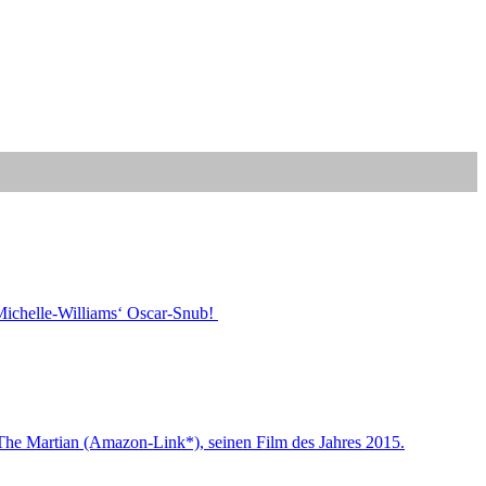
Michelle-Williams‘ Oscar-Snub!
n The Martian (Amazon-Link*), seinen Film des Jahres 2015.