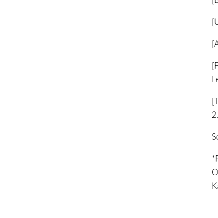
[
[
[
[
L
[
2
S
*
O
K