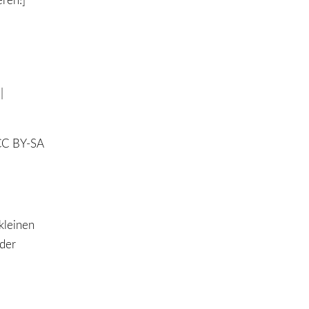
ren!]
|
 CC BY-SA
kleinen
 der