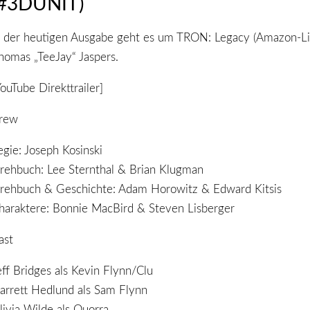
(#3DUNIT)
n der heutigen Ausgabe geht es um TRON: Legacy (Amazon-Li
homas „TeeJay“ Jaspers.
YouTube Direkttrailer]
rew
egie: Joseph Kosinski
rehbuch: Lee Sternthal & Brian Klugman
rehbuch & Geschichte: Adam Horowitz & Edward Kitsis
haraktere: Bonnie MacBird & Steven Lisberger
ast
eff Bridges als Kevin Flynn/Clu
arrett Hedlund als Sam Flynn
livia Wilde als Quorra