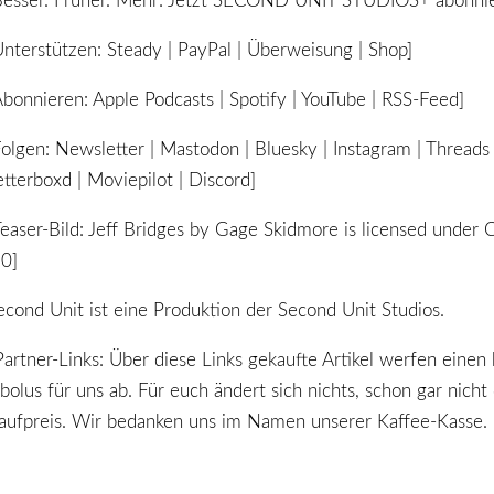
Besser. Früher. Mehr: Jetzt SECOND UNIT STUDIOS+ abonnie
Unterstützen: Steady | PayPal | Überweisung | Shop]
Abonnieren: Apple Podcasts | Spotify | YouTube | RSS-Feed]
Folgen: Newsletter | Mastodon | Bluesky | Instagram | Threads 
etterboxd | Moviepilot | Discord]
Teaser-Bild: Jeff Bridges by Gage Skidmore is licensed under
.0]
econd Unit ist eine Produktion der Second Unit Studios.
Partner-Links: Über diese Links gekaufte Artikel werfen einen 
bolus für uns ab. Für euch ändert sich nichts, schon gar nicht
aufpreis. Wir bedanken uns im Namen unserer Kaffee-Kasse.