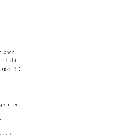
t loben
eschichte
n über 3D
esprechen
]