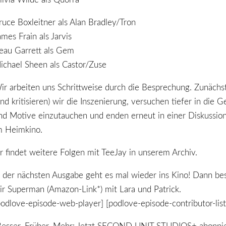
ruce Boxleitner als Alan Bradley/Tron
ames Frain als Jarvis
eau Garrett als Gem
ichael Sheen als Castor/Zuse
ir arbeiten uns Schrittweise durch die Besprechung. Zunächs
und kritisieren) wir die Inszenierung, versuchen tiefer in die G
nd Motive einzutauchen und enden erneut in einer Diskussio
m Heimkino.
hr findet weitere Folgen mit TeeJay in unserem Archiv.
n der nächsten Ausgabe geht es mal wieder ins Kino! Dann b
ir Superman (Amazon-Link*) mit Lara und Patrick.
podlove-episode-web-player] [podlove-episode-contributor-list