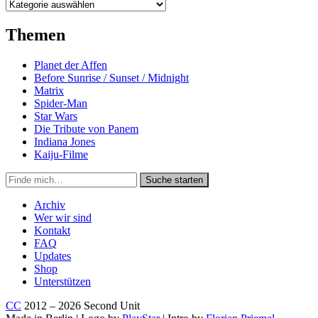
Kategorien
Themen
Planet der Affen
Before Sunrise / Sunset / Midnight
Matrix
Spider-Man
Star Wars
Die Tribute von Panem
Indiana Jones
Kaiju-Filme
Suche
Suche starten
in
https://secondunit-
Archiv
podcast.de/
Wer wir sind
Kontakt
FAQ
Updates
Shop
Unterstützen
CC
2012 – 2026 Second Unit