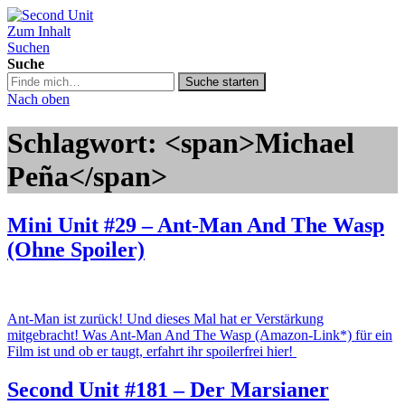
Zum Inhalt
Second Unit
Suchen
Suche
Suche
Suche starten
in
Nach oben
https://secondunit-
podcast.de/
Schlagwort: <span>Michael
Peña</span>
Mini Unit #29 – Ant-Man And The Wasp
(Ohne Spoiler)
Ant-Man ist zurück! Und dieses Mal hat er Verstärkung
mitgebracht! Was Ant-Man And The Wasp (Amazon-Link*) für ein
Film ist und ob er taugt, erfahrt ihr spoilerfrei hier!
Second Unit #181 – Der Marsianer