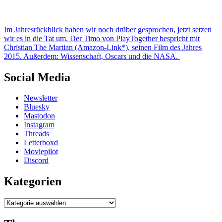
Im Jahresrückblick haben wir noch drüber gesprochen, jetzt setzen
wir es in die Tat um. Der Timo von PlayTogether bespricht mit
Christian The Martian (Amazon-Link*), seinen Film des Jahres
2015. Außerdem: Wissenschaft, Oscars und die NASA.
Social Media
Newsletter
Bluesky
Mastodon
Instagram
Threads
Letterboxd
Moviepilot
Discord
Kategorien
Kategorien