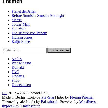
Themen
Planet der Affen
Before Sunrise / Sunset / Midnight
Matrix
Spider-Man
Star Wars
Die Tribute von Panem
Indiana Jones
Kaiju-Filme
Suche
Suche starten
in
https://secondunit-
Archiv
podcast.de/
Wer wir sind
Kontakt
FAQ
Updates
Shop
Unterstützen
CC
2012 – 2026 Second Unit
Made in Berlin | Logo by
PlayStar
| Intro by
Florian Priemel
Theme digitale Pracht by
Palasthotel
| Powered by
WordPress
|
Impressum
|
Datenschutz