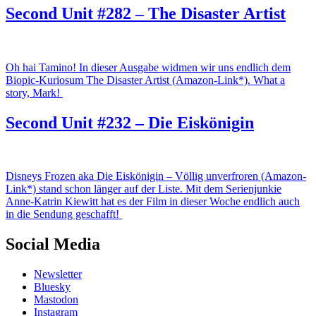
Second Unit #282 – The Disaster Artist
Oh hai Tamino! In dieser Ausgabe widmen wir uns endlich dem
Biopic-Kuriosum The Disaster Artist (Amazon-Link*). What a
story, Mark!
Second Unit #232 – Die Eiskönigin
Disneys Frozen aka Die Eiskönigin – Völlig unverfroren (Amazon-
Link*) stand schon länger auf der Liste. Mit dem Serienjunkie
Anne-Katrin Kiewitt hat es der Film in dieser Woche endlich auch
in die Sendung geschafft!
Social Media
Newsletter
Bluesky
Mastodon
Instagram