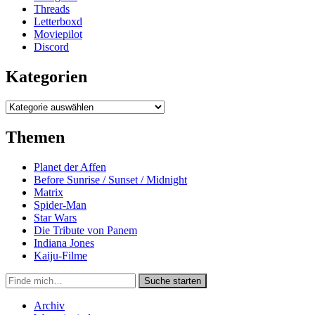
Threads
Letterboxd
Moviepilot
Discord
Kategorien
Kategorien
Themen
Planet der Affen
Before Sunrise / Sunset / Midnight
Matrix
Spider-Man
Star Wars
Die Tribute von Panem
Indiana Jones
Kaiju-Filme
Suche
Suche starten
in
https://secondunit-
Archiv