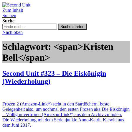
Zum Inhalt
Second Unit
Suchen
Suche
Suche
Suche starten
in
Nach oben
https://secondunit-
podcast.de/
Schlagwort: <span>Kristen
Bell</span>
Second Unit #323 – Die Eiskönigin
(Wiederholung)
Frozen 2 (Amazon-Link*) steht in den Startlöchern, beste
Gelegenheit also, um nochmal den ersten Frozen aka Die Eiskönigin
– Völlig unverfroren (Amazon-Link*) aus dem Archiv zu holen.
Die Wiederholung mit dem Serienjunkie Anne-Katrin Kiewitt aus
dem Juni 2017.