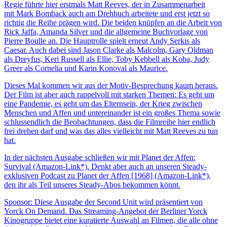
Regie führte hier erstmals Matt Reeves, der in Zusammenarbeit
mit Mark Bomback auch am Drehbuch arbeitete und erst jetzt so
richtig die Reihe prägen wird. Die beiden knüpfen an die Arbeit von
Rick Jaffa, Amanda Silver und die allgemeine Buchvorlage von
Pierre Boulle an. Die Hauptrolle spielt erneut Andy Serkis als
Caesar. Auch dabei sind Jason Clarke als Malcolm, Gary Oldman
als Dreyfus, Keri Russell als Ellie, Toby Kebbell als Koba, Judy
Greer als Cornelia und Karin Konoval als Maurice.
Dieses Mal kommen wir aus der Motiv-Besprechung kaum heraus.
Der Film ist aber auch rappelvoll mit starken Themen: Es geht um
eine Pandemie, es geht um das Elternsein, der Krieg zwischen
Menschen und Affen und untereinander ist ein großes Thema sowie
schlussendlich die Beobachtungen, dass die Filmreihe hier endlich
frei drehen darf und was das alles vielleicht mit Matt Reeves zu tun
hat.
In der nächsten Ausgabe schließen wir mit Planet der Affen:
Survival (Amazon-Link*). Denkt aber auch an unseren Steady-
exklusiven Podcast zu Planet der Affen [1968] (Amazon-Link*),
den ihr als Teil unseres Steady-Abos bekommen könnt.
Sponsor: Diese Ausgabe der Second Unit wird präsentiert von
Yorck On Demand. Das Streaming-Angebot der Berliner Yorck
Kinogruppe bietet eine kuratierte Auswahl an Filmen, die alle ohne