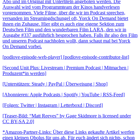
Abo und im Original mit Untertiteln angeboten werden. Die
Auswahl wird vom Programmteam der Kinos handverlesen
vorgenommen. Viele Filme, über die wir im Podcast sprechen,
versanden im Streamingdschungel oft, Yorck On Demand bietet
ihnen ein Zuhause. Hier gibt es auch eine eigene Sektion zum
Deutschen Film und den wunderbaren Film LARA, den wir in
Ausgabe #337 ausführlich besprochen haben. Falls ihr also den Film
und unseren Podcast nachholen wollt, dann schaut mal bei Yorck
On Demand vorbei.
[podlove-episode-web-player] [podlove-episode-contributor-list]
[Second Unit Plus: Livestream | Premium Podcast | Mitmachen |
Produzent*in werden]
[Unterstützen: Steady | PayPal | Überweisung | Shop]
[Abonnieren: Apple Podcasts | Spotify | YouTube | RSS-Feed]
[Folgen: Twitter | Instagram | Letterboxd | Discord]
[Teaser-Bild: “Matt Reeves” by Gage Skidmore is licensed under
CC BY-SA 2.0]
*Amazon-Partner-Links: Über diese Links gekaufte Artikel werfen
einen kleinen Obolus für uns ab. Für euch ändert sich nichts, schon