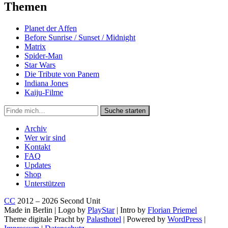
Themen
Planet der Affen
Before Sunrise / Sunset / Midnight
Matrix
Spider-Man
Star Wars
Die Tribute von Panem
Indiana Jones
Kaiju-Filme
Suche
Suche starten
in
https://secondunit-
Archiv
podcast.de/
Wer wir sind
Kontakt
FAQ
Updates
Shop
Unterstützen
CC
2012 – 2026 Second Unit
Made in Berlin | Logo by
PlayStar
| Intro by
Florian Priemel
Theme digitale Pracht by
Palasthotel
| Powered by
WordPress
|