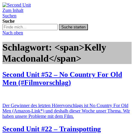
Zum Inhalt
Second Unit
Suchen
Suche
Suche
Suche starten
in
Nach oben
https://secondunit-
podcast.de/
Schlagwort: <span>Kelly
Macdonald</span>
Second Unit #52 – No Country For Old
Men (#Filmvorschlag)
Der Gewinner des letzten Hörervorschlags ist No Country For Old
Men (Amazon-Link*) und deshalb dieser Woche unser Thema. Wir
haben unsere Probleme mit dem Film.
Second Unit #22 – Trainspotting