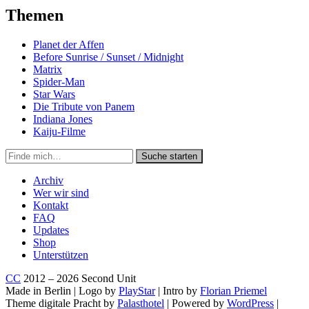
Themen
Planet der Affen
Before Sunrise / Sunset / Midnight
Matrix
Spider-Man
Star Wars
Die Tribute von Panem
Indiana Jones
Kaiju-Filme
Suche
Suche starten
in
https://secondunit-
Archiv
podcast.de/
Wer wir sind
Kontakt
FAQ
Updates
Shop
Unterstützen
CC
2012 – 2026 Second Unit
Made in Berlin | Logo by
PlayStar
| Intro by
Florian Priemel
Theme digitale Pracht by
Palasthotel
| Powered by
WordPress
|