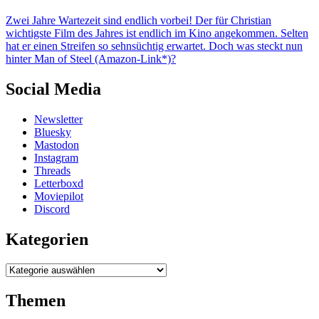
Zwei Jahre Wartezeit sind endlich vorbei! Der für Christian
wichtigste Film des Jahres ist endlich im Kino angekommen. Selten
hat er einen Streifen so sehnsüchtig erwartet. Doch was steckt nun
hinter Man of Steel (Amazon-Link*)?
Social Media
Newsletter
Bluesky
Mastodon
Instagram
Threads
Letterboxd
Moviepilot
Discord
Kategorien
Kategorien
Themen