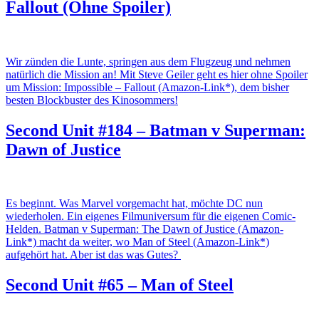
Fallout (Ohne Spoiler)
Wir zünden die Lunte, springen aus dem Flugzeug und nehmen
natürlich die Mission an! Mit Steve Geiler geht es hier ohne Spoiler
um Mission: Impossible – Fallout (Amazon-Link*), dem bisher
besten Blockbuster des Kinosommers!
Second Unit #184 – Batman v Superman:
Dawn of Justice
Es beginnt. Was Marvel vorgemacht hat, möchte DC nun
wiederholen. Ein eigenes Filmuniversum für die eigenen Comic-
Helden. Batman v Superman: The Dawn of Justice (Amazon-
Link*) macht da weiter, wo Man of Steel (Amazon-Link*)
aufgehört hat. Aber ist das was Gutes?
Second Unit #65 – Man of Steel