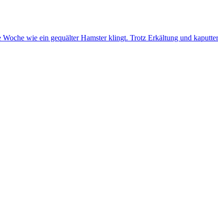
se Woche wie ein gequälter Hamster klingt. Trotz Erkältung und kaput