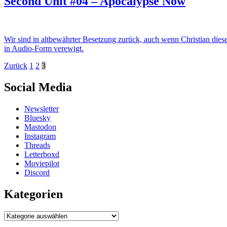
Second Unit #04 – Apocalypse Now
Wir sind in altbewährter Besetzung zurück, auch wenn Christian die
in Audio-Form verewigt.
Beitragsnavigation
Zurück
1
2
3
Social Media
Newsletter
Bluesky
Mastodon
Instagram
Threads
Letterboxd
Moviepilot
Discord
Kategorien
Kategorien