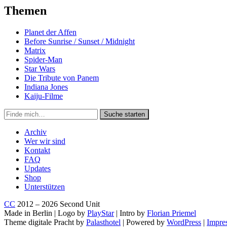
Themen
Planet der Affen
Before Sunrise / Sunset / Midnight
Matrix
Spider-Man
Star Wars
Die Tribute von Panem
Indiana Jones
Kaiju-Filme
Suche
Suche starten
in
https://secondunit-
Archiv
podcast.de/
Wer wir sind
Kontakt
FAQ
Updates
Shop
Unterstützen
CC
2012 – 2026 Second Unit
Made in Berlin | Logo by
PlayStar
| Intro by
Florian Priemel
Theme digitale Pracht by
Palasthotel
| Powered by
WordPress
|
Impre