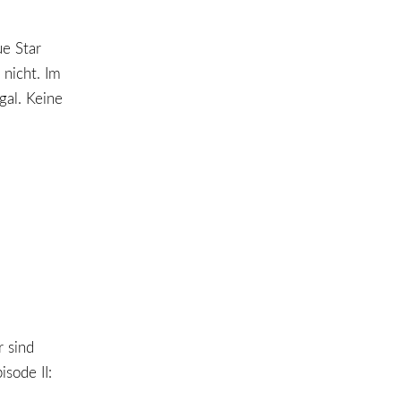
ue Star
 nicht. Im
gal. Keine
r sind
sode II: