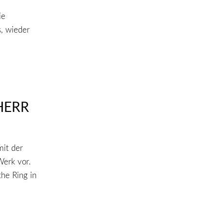
ie
s, wieder
HERR
mit der
Werk vor.
he Ring in