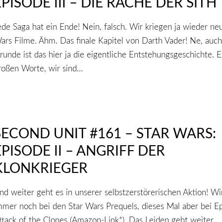
EPISODE III – DIE RACHE DER SITH
ede Saga hat ein Ende! Nein, falsch. Wir kriegen ja wieder ne
ars Filme. Ähm. Das finale Kapitel von Darth Vader! Ne, auch
runde ist das hier ja die eigentliche Entstehungsgeschichte. E
roßen Worte, wir sind…
SECOND UNIT #161 – STAR WARS:
EPISODE II – ANGRIFF DER
KLONKRIEGER
nd weiter geht es in unserer selbstzerstörerischen Aktion! Wi
mmer noch bei den Star Wars Prequels, dieses Mal aber bei Epi
ttack of the Clones (Amazon-Link*). Das Leiden geht weiter.