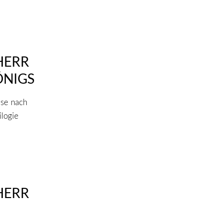
HERR
ÖNIGS
ise nach
ilogie
HERR