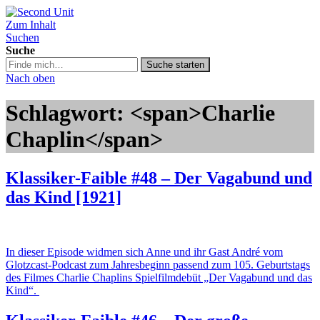
Zum Inhalt
Second Unit
Suchen
Suche
Suche
Suche starten
in
Nach oben
https://secondunit-
podcast.de/
Schlagwort: <span>Charlie
Chaplin</span>
Klassiker-Faible #48 – Der Vagabund und
das Kind [1921]
In dieser Episode widmen sich Anne und ihr Gast André vom
Glotzcast-Podcast zum Jahresbeginn passend zum 105. Geburtstags
des Filmes Charlie Chaplins Spielfilmdebüt „Der Vagabund und das
Kind“.