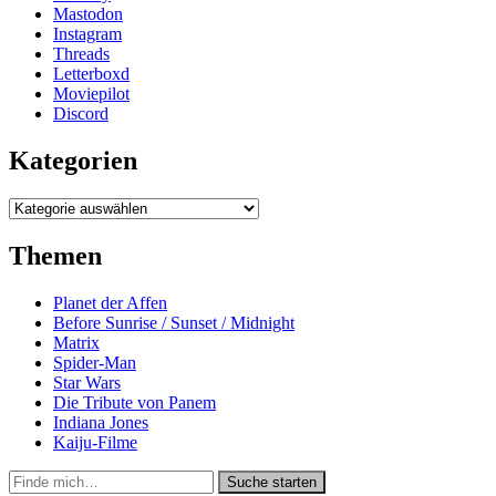
Mastodon
Instagram
Threads
Letterboxd
Moviepilot
Discord
Kategorien
Kategorien
Themen
Planet der Affen
Before Sunrise / Sunset / Midnight
Matrix
Spider-Man
Star Wars
Die Tribute von Panem
Indiana Jones
Kaiju-Filme
Suche
Suche starten