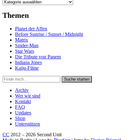
Kategorien
Themen
Planet der Affen
Before Sunrise / Sunset / Midnight
Matrix
Spider-Man
Star Wars
Die Tribute von Panem
Indiana Jones
Kaiju-Filme
Suche
Suche starten
in
https://secondunit-
Archiv
podcast.de/
Wer wir sind
Kontakt
FAQ
Updates
Shop
Unterstützen
CC
2012 – 2026 Second Unit