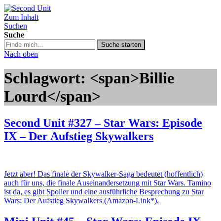
Zum Inhalt
Second Unit
Suchen
Suche
Suche
Suche starten
in
Nach oben
https://secondunit-
podcast.de/
Schlagwort: <span>Billie
Lourd</span>
Second Unit #327 – Star Wars: Episode
IX – Der Aufstieg Skywalkers
Jetzt aber! Das finale der Skywalker-Saga bedeutet (hoffentlich)
auch für uns, die finale Auseinandersetzung mit Star Wars. Tamino
ist da, es gibt Spoiler und eine ausführliche Besprechung zu Star
Wars: Der Aufstieg Skywalkers (Amazon-Link*).