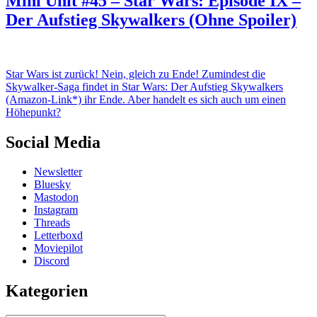
Mini Unit #45 – Star Wars: Episode IX –
Der Aufstieg Skywalkers (Ohne Spoiler)
Star Wars ist zurück! Nein, gleich zu Ende! Zumindest die
Skywalker-Saga findet in Star Wars: Der Aufstieg Skywalkers
(Amazon-Link*) ihr Ende. Aber handelt es sich auch um einen
Höhepunkt?
Social Media
Newsletter
Bluesky
Mastodon
Instagram
Threads
Letterboxd
Moviepilot
Discord
Kategorien