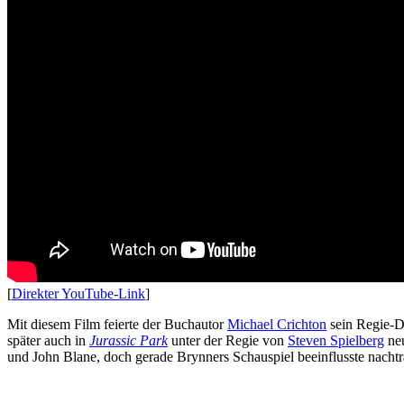
[
Direkter YouTube-Link
]
Mit diesem Film feierte der Buchautor
Michael Crichton
sein Regie-De
später auch in
Jurassic Park
unter der Regie von
Steven Spielberg
neu
und John Blane, doch gerade Brynners Schauspiel beeinflusste nachtr