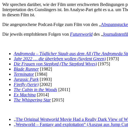
Wir sprechen darüber, wie der Film unter erschwerten Bedingungen 
Interpretation des Gunslingers ist. Im Analyse-Part geht es u.a. um
in diesem Film ist.
Die angesprochene Podcast-Folge zum Film von den „
Abspanngucke
Die jeweils empfohlenen Folgen von
Futureworld
des „
Journalistenf
Andromeda – Tödlicher Staub aus dem All (The Andromeda St
Jahr 2022 … die überleben wollen
(Soylent Green)
[1973]
Die Frauen von Stepford (The Stepford Wives)
[1975]
Blade Runner
[1982]
Terminator
[1984]
Jurassic Park
[1993]
Firefly (Serie)
[2002]
The Cabin in the Woods
[2011]
Ex Machina
[2014]
The Whispering Star
[2015]
„The
Original
Westworld
Movie
Had a Really Dark View of W
„Westworld – Fantasy and exploitation“ (Auszug aus Jump Cu