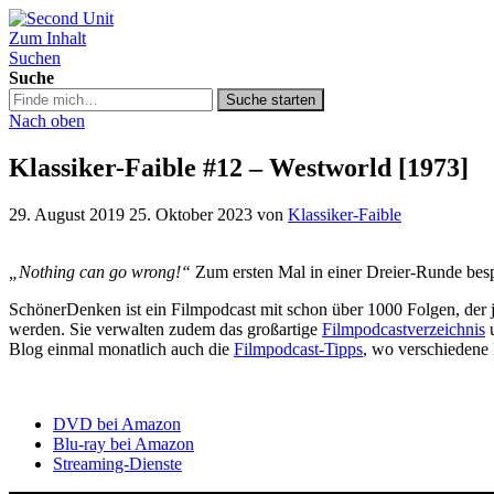
Zum Inhalt
Second Unit
Suchen
Suche
Suche
Suche starten
in
Nach oben
https://secondunit-
podcast.de/
Klassiker-Faible #12 – Westworld [1973]
29. August 2019
25. Oktober 2023
von
Klassiker-Faible
„Nothing can go wrong!“
Zum ersten Mal in einer Dreier-Runde be
SchönerDenken ist ein Filmpodcast mit schon über 1000 Folgen, der
werden. Sie verwalten zudem das großartige
Filmpodcastverzeichnis
u
Blog einmal monatlich auch die
Filmpodcast-Tipps
, wo verschiedene
DVD bei Amazon
Blu-ray bei Amazon
Streaming-Dienste