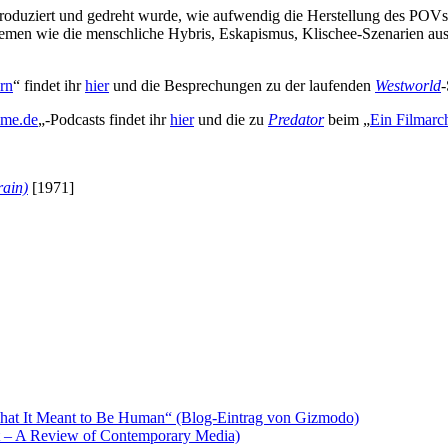
produziert und gedreht wurde, wie aufwendig die Herstellung des POV
 Themen wie die menschliche Hybris, Eskapismus, Klischee-Szenarien a
rn
“ findet ihr
hier
und die Besprechungen zu der laufenden
Westworld
-
ilme.de
„-Podcasts findet ihr
hier
und die zu
Predator
beim „
Ein Filmarc
rain)
[1971]
hat It Meant to Be Human“ (Blog-Eintrag von Gizmodo)
t – A Review of Contemporary Media)