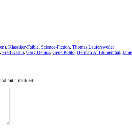
en)
,
Klassiker-Faible
,
Science-Fiction
,
Thomas Laufersweiler
,
Fred Karlin
,
Gary Demos
,
Gene Polito
,
Herman A. Blumenthal
,
Jame
sind mit
*
markiert.