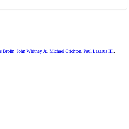
s Brolin
,
John Whitney Jr.
,
Michael Crichton
,
Paul Lazarus III.
,