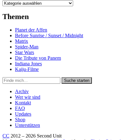
Kategorien
Themen
Planet der Affen
Before Sunrise / Sunset / Midnight
Matrix
Spider-Man
Star Wars
Die Tribute von Panem
Indiana Jones
Kaiju-Filme
Suche
Suche starten
in
https://secondunit-
Archiv
podcast.de/
Wer wir sind
Kontakt
FAQ
Updates
Shop
Unterstützen
CC
2012 – 2026 Second Unit