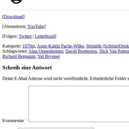
[
Download
]
[Abonnieren:
YouTube
]
[Folgen:
Twitter
|
Letterboxd
]
Kategorie:
1970er
,
Anne-Katrin Pache-Wilke
,
Hendrik (SchönerDenk
Schlagwörter:
Alan Oppenheimer
,
David Bretherton
,
Dick Van Patten
Richard Benjamin
,
Yul Brynner
Schreib eine Antwort
Deine E-Mail Adresse wird nicht veröffentlicht.
Erforderliche Felder 
Kommentar
*