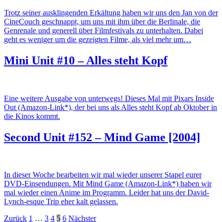
Trotz seiner ausklingenden Erkältung haben wir uns den Jan von der
CineCouch geschnappt, um uns mit ihm über die Berlinale, die
Genrenale und generell über Filmfestivals zu unterhalten. Dabei
geht es weniger um die gezeigten Filme, als viel mehr um…
Mini Unit #10 – Alles steht Kopf
Eine weitere Ausgabe von unterwegs! Dieses Mal mit Pixars Inside
Out (Amazon-Link*), der bei uns als Alles steht Kopf ab Oktober in
die Kinos kommt.
Second Unit #152 – Mind Game [2004]
In dieser Woche bearbeiten wir mal wieder unserer Stapel eurer
DVD-Einsendungen. Mit Mind Game (Amazon-Link*) haben wir
mal wieder einen Anime im Programm. Leider hat uns der David-
Lynch-esque Trip eher kalt gelassen.
Beitragsnavigation
Zurück
1
…
3
4
5
6
Nächster