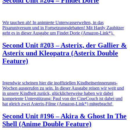
Second Unit #204 – Findet Dorie
Wir tauchen ab! In animierte Unterwasserwelten, in das
Pixaruniversum und in Fortsetzungsdebatten! Mit Hardy Zaubitzer
geht es in dieser Ausgabe um Findet Dorie (Amazon-Link*).
Second Unit #203 – Asterix, der Gallier &
Asterix und Kleopatra (Asterix Double
Feature)
Irgendwie scheinen hier die inoffiziellen Kindheitserinnerungs-
Wochen ausgerufen zu sein. In dieser Ausgabe reisen wir weit und
in unsere Kindheit zurück, glücklicherweise haben wir dabei
kompetente Unterstützung: Paul von der CineCouch ist dabei und
hat gleich zwei Asterix-Filme (Amazon-Link*) mitgebracht!
Second Unit #196 – Akira & Ghost In The
Shell (Anime Double Feature)