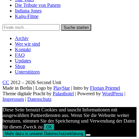
Die Tribute von Panem
Indiana Jones
Kaiju-Filme
Suche
Suche starten
in
https://secondunit-
Archiv
podcast.de/
Wer wir sind
Kontakt
FAQ
Updates
Shop
Unterstützen
CC
2012 – 2026 Second Unit
Made in Berlin | Logo by
PlayStar
| Intro by
Florian Priemel
Theme digitale Pracht by
Palasthotel
| Powered by
WordPress
|
Impressum
|
Datenschutz
Diese Seite benutzt Cookies und tauscht Informationen mit
ausgewählten Partnerdiensten aus. Wenn Sie die Webseite weiter
benutzen, stimmen Sie der Speicherung und Verwendung der Daten
für diesen Zweck zu.
OK
Mehr dazu in unserer Datenschutzerklärung