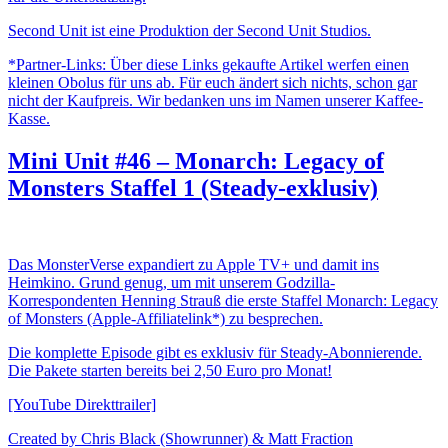
Second Unit ist eine Produktion der Second Unit Studios.
*Partner-Links: Über diese Links gekaufte Artikel werfen einen
kleinen Obolus für uns ab. Für euch ändert sich nichts, schon gar
nicht der Kaufpreis. Wir bedanken uns im Namen unserer Kaffee-
Kasse.
Mini Unit #46 – Monarch: Legacy of
Monsters Staffel 1 (Steady-exklusiv)
Das MonsterVerse expandiert zu Apple TV+ und damit ins
Heimkino. Grund genug, um mit unserem Godzilla-
Korrespondenten Henning Strauß die erste Staffel Monarch: Legacy
of Monsters (Apple-Affiliatelink*) zu besprechen.
Die komplette Episode gibt es exklusiv für Steady-Abonnierende.
Die Pakete starten bereits bei 2,50 Euro pro Monat!
[YouTube Direkttrailer]
Created by ​​Chris Black (Showrunner) & Matt Fraction