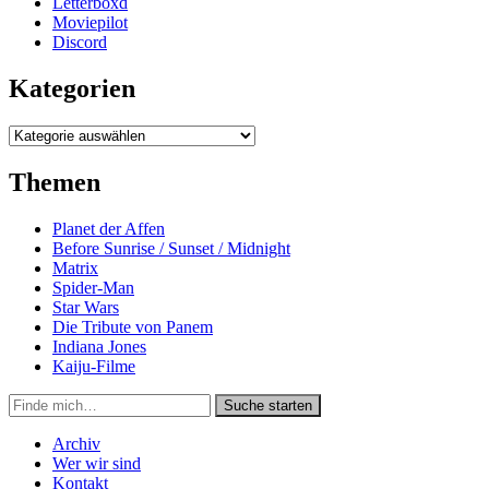
Letterboxd
Moviepilot
Discord
Kategorien
Kategorien
Themen
Planet der Affen
Before Sunrise / Sunset / Midnight
Matrix
Spider-Man
Star Wars
Die Tribute von Panem
Indiana Jones
Kaiju-Filme
Suche
Suche starten
in
https://secondunit-
Archiv
podcast.de/
Wer wir sind
Kontakt