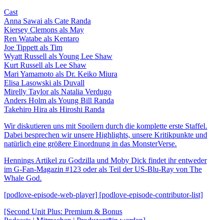
Cast
Anna Sawai als Cate Randa
Kiersey Clemons als May
Ren Watabe als Kentaro
Joe Tippett als Tim
Wyatt Russell als Young Lee Shaw
Kurt Russell als Lee Shaw
Mari Yamamoto als Dr. Keiko Miura
Elisa Lasowski als Duvall
Mirelly Taylor als Natalia Verdugo
Anders Holm als Young Bill Randa
Takehiro Hira als Hiroshi Randa
Wir diskutieren uns mit Spoilern durch die komplette erste Staffel.
Dabei besprechen wir unsere Highlights, unsere Kritikpunkte und
natürlich eine größere Einordnung in das MonsterVerse.
Hennings Artikel zu Godzilla und Moby Dick findet ihr entweder
im G-Fan-Magazin #123 oder als Teil der US-Blu-Ray von The
Whale God.
[podlove-episode-web-player] [podlove-episode-contributor-list]
[Second Unit Plus: Premium & Bonus