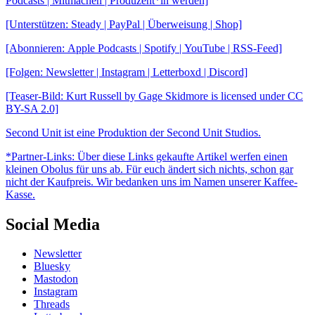
Podcasts | Mitmachen | Produzent*in werden]
[Unterstützen: Steady | PayPal | Überweisung | Shop]
[Abonnieren: Apple Podcasts | Spotify | YouTube | RSS-Feed]
[Folgen: Newsletter | Instagram | Letterboxd | Discord]
[Teaser-Bild: Kurt Russell by Gage Skidmore is licensed under CC
BY-SA 2.0]
Second Unit ist eine Produktion der Second Unit Studios.
*Partner-Links: Über diese Links gekaufte Artikel werfen einen
kleinen Obolus für uns ab. Für euch ändert sich nichts, schon gar
nicht der Kaufpreis. Wir bedanken uns im Namen unserer Kaffee-
Kasse.
Social Media
Newsletter
Bluesky
Mastodon
Instagram
Threads