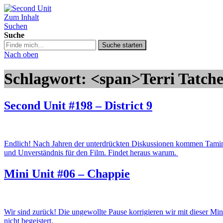
Zum Inhalt
Second Unit
Suchen
Suche
Suche
Suche starten
in
Nach oben
https://secondunit-
podcast.de/
Schlagwort: <span>Terri Tatche
Second Unit #198 – District 9
Endlich! Nach Jahren der unterdrückten Diskussionen kommen Tamino
und Unverständnis für den Film. Findet heraus warum.
Mini Unit #06 – Chappie
Wir sind zurück! Die ungewollte Pause korrigieren wir mit dieser M
nicht begeistert.