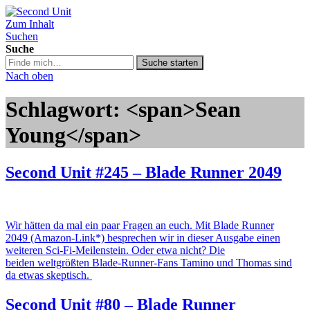
Zum Inhalt
Second Unit
Suchen
Suche
Suche
Suche starten
in
Nach oben
https://secondunit-
podcast.de/
Schlagwort: <span>Sean
Young</span>
Second Unit #245 – Blade Runner 2049
Wir hätten da mal ein paar Fragen an euch. Mit Blade Runner
2049 (Amazon-Link*) besprechen wir in dieser Ausgabe einen
weiteren Sci-Fi-Meilenstein. Oder etwa nicht? Die
beiden weltgrößten Blade-Runner-Fans Tamino und Thomas sind
da etwas skeptisch.
Second Unit #80 – Blade Runner