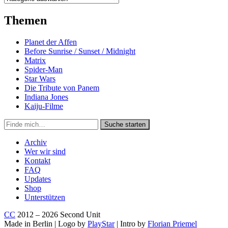
Themen
Planet der Affen
Before Sunrise / Sunset / Midnight
Matrix
Spider-Man
Star Wars
Die Tribute von Panem
Indiana Jones
Kaiju-Filme
Suche
Suche starten
in
https://secondunit-
Archiv
podcast.de/
Wer wir sind
Kontakt
FAQ
Updates
Shop
Unterstützen
CC
2012 – 2026 Second Unit
Made in Berlin | Logo by
PlayStar
| Intro by
Florian Priemel