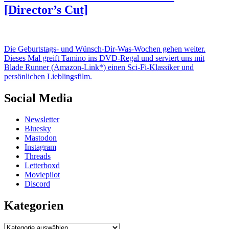
[Director’s Cut]
Die Geburtstags- und Wünsch-Dir-Was-Wochen gehen weiter.
Dieses Mal greift Tamino ins DVD-Regal und serviert uns mit
Blade Runner (Amazon-Link*) einen Sci-Fi-Klassiker und
persönlichen Lieblingsfilm.
Social Media
Newsletter
Bluesky
Mastodon
Instagram
Threads
Letterboxd
Moviepilot
Discord
Kategorien
Kategorien