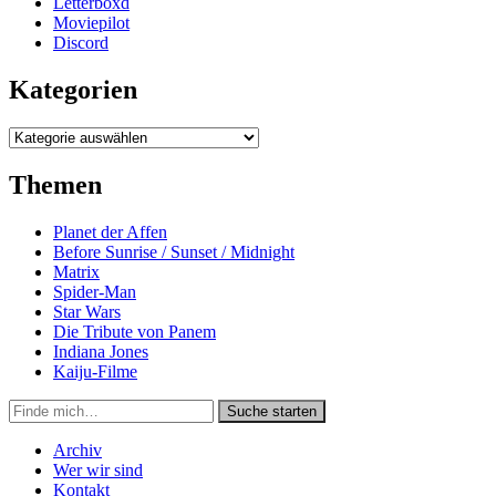
Letterboxd
Moviepilot
Discord
Kategorien
Kategorien
Themen
Planet der Affen
Before Sunrise / Sunset / Midnight
Matrix
Spider-Man
Star Wars
Die Tribute von Panem
Indiana Jones
Kaiju-Filme
Suche
Suche starten
in
https://secondunit-
Archiv
podcast.de/
Wer wir sind
Kontakt