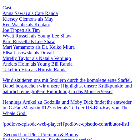
Cast
Anna Sawai als Cate Randa
Kiersey Clemons als May
Ren Watabe als Kentaro
Joe Tippett als Tim
Wyatt Russell als Young Lee Shaw
Kurt Russell als Lee Shaw
Mari Yamamoto als Dr. Keiko Miura
Elisa Lasowski als Duvall
Mirelly Taylor als Natalia Verdugo
Anders Holm als Young Bill Randa
Takehiro Hira als Hiroshi Randa
Wir diskutieren uns mit Spoilern durch die komplette erste Staffel.
Dabei besprechen wir unsere Highlights, unsere Kritikpunkte und
natürlich eine größere Einordnung in das MonsterVerse.
Hennings Artikel zu Godzilla und Moby Dick findet ihr entweder
im G-Fan-Magazin #123 oder als Teil der US-Blu-Ray von The
Whale God.
[podlove-episode-web-player] [podlove-episode-contributor-list]
[Second Unit Plus: Premium & Bonus