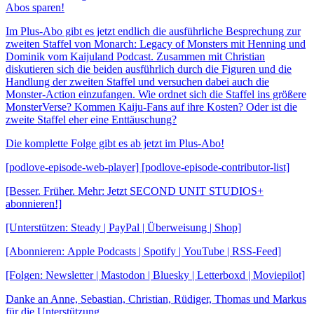
Abos sparen!
Im Plus-Abo gibt es jetzt endlich die ausführliche Besprechung zur
zweiten Staffel von Monarch: Legacy of Monsters mit Henning und
Dominik vom Kaijuland Podcast. Zusammen mit Christian
diskutieren sich die beiden ausführlich durch die Figuren und die
Handlung der zweiten Staffel und versuchen dabei auch die
Monster-Action einzufangen. Wie ordnet sich die Staffel ins größere
MonsterVerse? Kommen Kaiju-Fans auf ihre Kosten? Oder ist die
zweite Staffel eher eine Enttäuschung?
Die komplette Folge gibt es ab jetzt im Plus-Abo!
[podlove-episode-web-player] [podlove-episode-contributor-list]
[Besser. Früher. Mehr: Jetzt SECOND UNIT STUDIOS+
abonnieren!]
[Unterstützen: Steady | PayPal | Überweisung | Shop]
[Abonnieren: Apple Podcasts | Spotify | YouTube | RSS-Feed]
[Folgen: Newsletter | Mastodon | Bluesky | Letterboxd | Moviepilot]
Danke an Anne, Sebastian, Christian, Rüdiger, Thomas und Markus
für die Unterstützung.