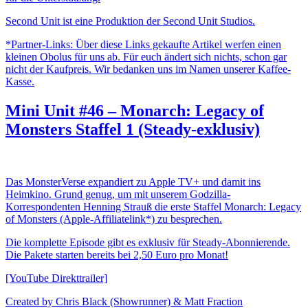
Second Unit ist eine Produktion der Second Unit Studios.
*Partner-Links: Über diese Links gekaufte Artikel werfen einen
kleinen Obolus für uns ab. Für euch ändert sich nichts, schon gar
nicht der Kaufpreis. Wir bedanken uns im Namen unserer Kaffee-
Kasse.
Mini Unit #46 – Monarch: Legacy of
Monsters Staffel 1 (Steady-exklusiv)
Das MonsterVerse expandiert zu Apple TV+ und damit ins
Heimkino. Grund genug, um mit unserem Godzilla-
Korrespondenten Henning Strauß die erste Staffel Monarch: Legacy
of Monsters (Apple-Affiliatelink*) zu besprechen.
Die komplette Episode gibt es exklusiv für Steady-Abonnierende.
Die Pakete starten bereits bei 2,50 Euro pro Monat!
[YouTube Direkttrailer]
Created by ​​Chris Black (Showrunner) & Matt Fraction