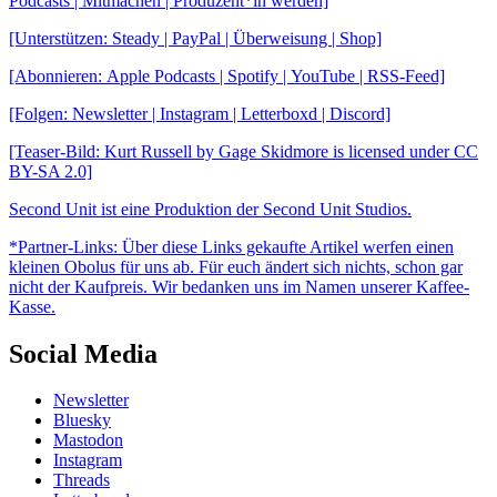
Podcasts | Mitmachen | Produzent*in werden]
[Unterstützen: Steady | PayPal | Überweisung | Shop]
[Abonnieren: Apple Podcasts | Spotify | YouTube | RSS-Feed]
[Folgen: Newsletter | Instagram | Letterboxd | Discord]
[Teaser-Bild: Kurt Russell by Gage Skidmore is licensed under CC
BY-SA 2.0]
Second Unit ist eine Produktion der Second Unit Studios.
*Partner-Links: Über diese Links gekaufte Artikel werfen einen
kleinen Obolus für uns ab. Für euch ändert sich nichts, schon gar
nicht der Kaufpreis. Wir bedanken uns im Namen unserer Kaffee-
Kasse.
Social Media
Newsletter
Bluesky
Mastodon
Instagram
Threads